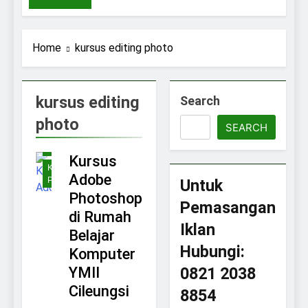
Home
kursus editing photo
ARTIKEL
KURSUS
DESAIN
kursus editing
Search
GRAFIS
photo
KURSUS
SEARCH
EDITING
PHOTO
Kursus
KURSUS
Adobe
PHOTOSHOP
Untuk
Photoshop
Pemasangan
di Rumah
Iklan
Belajar
Hubungi:
Komputer
YMII
0821 2038
Cileungsi
8854