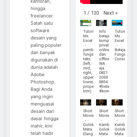
kantoran,
hingga
Next
»
1
/
130
freelancer.
Salah satu
software
Tutorial
Info
Tutorial
Ms
belajar
Ms
desain yang
Excel
komputer
Excel
paling populer
-
privat
-
pembahasan
online
Belajar
dan banyak
fungsi
dan
Fungsi
teks
offline
Consolidate
digunakan di
(left,
WA
dunia adalah
mid,
aja
right,
0821
Adobe
upper,
2038
Photoshop.
lower,
8854
proper,
#belajar
Bagi Anda
trim)
#komputer
yang ingin
menguasai
desain dari
Short
Short
Short
Movie
Movie
Movie
dasar hingga
-
-
-
Golok
Kembalinya
Kembalinya
mahir, kini
Mata
Golok
Golok
telah hadir
Elang
Mata
Mata