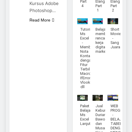
Part
Elang
Elang
Kursus Adobe
4
Part
Part
Photoshop…
1
2
Read More
Tutorial
Belajar
Short
Ms
membuat
Movie
Excel
rencana
-
-
kerja
Sang
Membuat
digital
Juara
Nota
marketing
Kontan
dengan
Fitur
Terbilang,
Macro,
IfError,
Vlookup
dll
Paket
Jual
WEB
Belajar
Kebun
PROGRAMM
Ms
Durian
-
Excel
Bawor
BELAJAR
Lanjutan
dan
TABEL
Musang
DENGAN