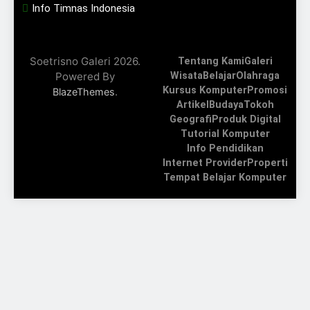
Info Timnas Indonesia
Soetrisno Galeri 2026.
Tentang Kami
Galeri
Powered By
Wisata
Belajar
Olahraga
Kursus Komputer
Promosi
.
BlazeThemes
Artikel
Budaya
Tokoh
Geografi
Produk Digital
Tutorial Komputer
Info Pendidikan
Internet Provider
Properti
Tempat Belajar Komputer