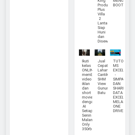
King
MENGGUNA
Produktif
BOOTSTRA
Plus
Villa
2
Lantai
Siap
Huni
dan
Disewakan
Ikuti
Jual
TUTORIAL
kelas
Cepat
MS
ONLINE
Lahan
EXCEL
membuat
Cantik
-
video
SHM
SIMPAN
iklan
View
DAN
dan
Gunung
SHARE
short
Batu
DATA
movie
EXCEL
dengan
MELALUI
AI
ONE
Setiap
DRIVE
Senin
Malam
Only
350rb