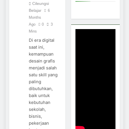
Cileungsi
Belajar
6
Months
Ago
0
3
Mins
Di era digital
saat ini,
kemampuan
desain grafis
menjadi salah
satu skill yang
paling
dibutuhkan,
baik untuk
kebutuhan
sekolah,
bisnis,
pekerjaan