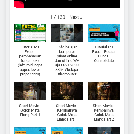
Next
»
1
/
130
Tutorial Ms
Info belajar
Tutorial Ms
Excel -
komputer
Excel - Belajar
pembahasan
privat online
Fungsi
fungsi teks
dan offline WA
Consolidate
(left, mid, right,
aja 0821 2038
upper, lower,
8854 #belajar
proper, trim)
#komputer
Short Movie -
Short Movie -
Short Movie -
Golok Mata
Kembalinya
Kembalinya
Elang Part 4
Golok Mata
Golok Mata
Elang Part 1
Elang Part 2