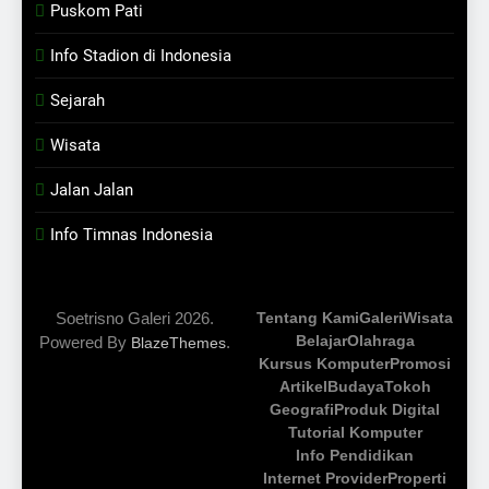
Puskom Pati
Info Stadion di Indonesia
Sejarah
Wisata
Jalan Jalan
Info Timnas Indonesia
Soetrisno Galeri 2026.
Tentang Kami
Galeri
Wisata
Belajar
Olahraga
Powered By
.
BlazeThemes
Kursus Komputer
Promosi
Artikel
Budaya
Tokoh
Geografi
Produk Digital
Tutorial Komputer
Info Pendidikan
Internet Provider
Properti