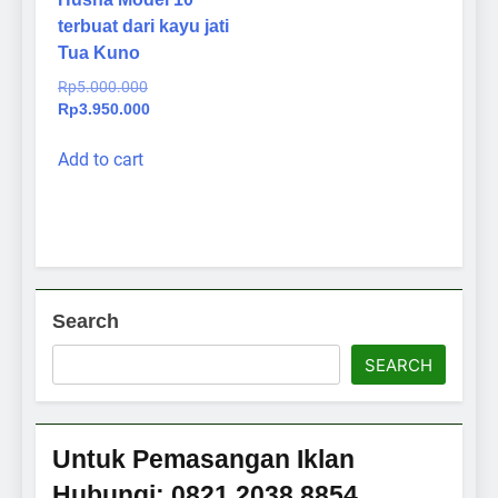
terbuat dari kayu jati
Tua Kuno
Original
Rp
5.000.000
price
Current
Rp
3.950.000
was:
price
Rp5.000.000.
is:
Add to cart
Rp3.950.000.
Search
SEARCH
Untuk Pemasangan Iklan
Hubungi: 0821 2038 8854