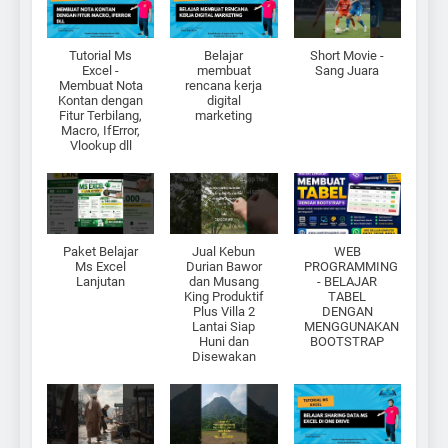
Tutorial Ms
Belajar
Short Movie -
Excel -
membuat
Sang Juara
Membuat Nota
rencana kerja
Kontan dengan
digital
Fitur Terbilang,
marketing
Macro, IfError,
Vlookup dll
Paket Belajar
Jual Kebun
WEB
Ms Excel
Durian Bawor
PROGRAMMING
Lanjutan
dan Musang
- BELAJAR
King Produktif
TABEL
Plus Villa 2
DENGAN
Lantai Siap
MENGGUNAKAN
Huni dan
BOOTSTRAP
Disewakan