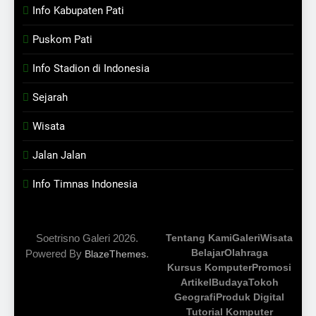
Info Kabupaten Pati
Puskom Pati
Info Stadion di Indonesia
Sejarah
Wisata
Jalan Jalan
Info Timnas Indonesia
Soetrisno Galeri 2026.
Tentang Kami
Galeri
Wisata
Belajar
Olahraga
Powered By
.
BlazeThemes
Kursus Komputer
Promosi
Artikel
Budaya
Tokoh
Geografi
Produk Digital
Tutorial Komputer