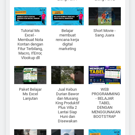
Tutorial Ms
Belajar
Short Movie -
Excel -
membuat
Sang Juara
Membuat Nota
rencana kerja
Kontan dengan
digital
Fitur Terbilang,
marketing
Macro, IfError,
Vlookup dll
Paket Belajar
Jual Kebun
WEB
Ms Excel
Durian Bawor
PROGRAMMING
Lanjutan
dan Musang
- BELAJAR
King Produktif
TABEL
Plus Villa 2
DENGAN
Lantai Siap
MENGGUNAKAN
Huni dan
BOOTSTRAP
Disewakan