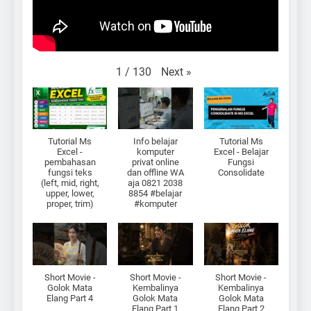
Next
»
1
/
130
Tutorial Ms
Info belajar
Tutorial Ms
Excel -
komputer
Excel - Belajar
pembahasan
privat online
Fungsi
fungsi teks
dan offline WA
Consolidate
(left, mid, right,
aja 0821 2038
upper, lower,
8854 #belajar
proper, trim)
#komputer
Short Movie -
Short Movie -
Short Movie -
Golok Mata
Kembalinya
Kembalinya
Elang Part 4
Golok Mata
Golok Mata
Elang Part 1
Elang Part 2