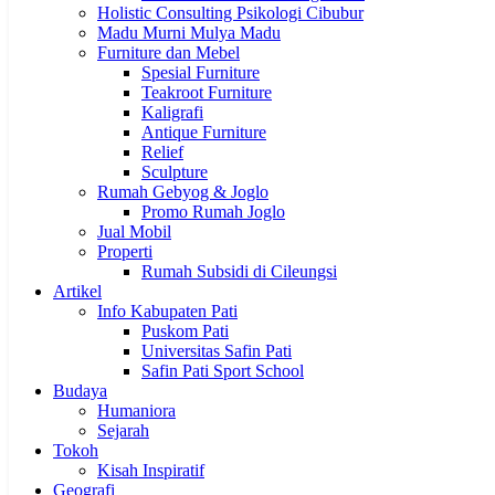
Holistic Consulting Psikologi Cibubur
Madu Murni Mulya Madu
Furniture dan Mebel
Spesial Furniture
Teakroot Furniture
Kaligrafi
Antique Furniture
Relief
Sculpture
Rumah Gebyog & Joglo
Promo Rumah Joglo
Jual Mobil
Properti
Rumah Subsidi di Cileungsi
Artikel
Info Kabupaten Pati
Puskom Pati
Universitas Safin Pati
Safin Pati Sport School
Budaya
Humaniora
Sejarah
Tokoh
Kisah Inspiratif
Geografi