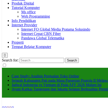
Produk Digital
Tutorial Komputer
Ms office
Web Programming
Info Pendidikan
Internet Provider
Internet FO Global Media Pratama Solusindo
Internet Cepat CBN Fiber
Pandawa Global Telematika
Properti
Tempat Belajar Komputer
Search for:
Case Study: Analisis Penjualan Toko Online
Sejarah Kabupaten Pati pada Masa Pangeran Pragola II Mela
Jadwal Indonesia vs Vietnam di Piala AFF 2026 Malam Ini
Ayam Karkas Tangerang dan Jakarta Selatan Berkualitas Premi