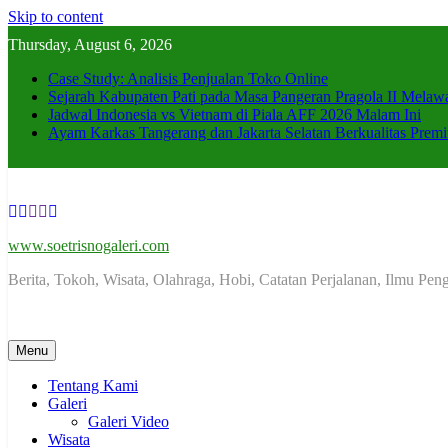
Skip to content
Thursday, August 6, 2026
Case Study: Analisis Penjualan Toko Online
Sejarah Kabupaten Pati pada Masa Pangeran Pragola II Mela
Jadwal Indonesia vs Vietnam di Piala AFF 2026 Malam Ini
Ayam Karkas Tangerang dan Jakarta Selatan Berkualitas Premi
www.soetrisnogaleri.com
Berita, Tokoh, Wisata, Olahraga, Hobi, Catatan Perjalanan, Ilmu Pe
Menu
Tentang Kami
Galeri
Galeri Video
Wisata