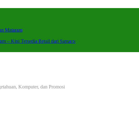
wan Mataram
um – Kini Tersedia Retail dari Samaco
ngetahuan, Komputer, dan Promosi