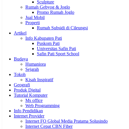
Sculpture
Rumah Gebyog & Joglo
Promo Rumah Joglo
Jual Mobil
Properti
Rumah Subsidi di Cileungsi
Artikel
Info Kabupaten Pati
Puskom Pati
Universitas Safin Pati
Safin Pati Sport School
Budaya
Humaniora
Sejarah
Tokoh
Kisah Inspiratif
Geografi
Produk Digital
Tutorial Komputer
Ms office
Web Programming
Info Pendidikan
Internet Provider
Internet FO Global Media Pratama Solusindo
Internet Cepat CBN Fiber