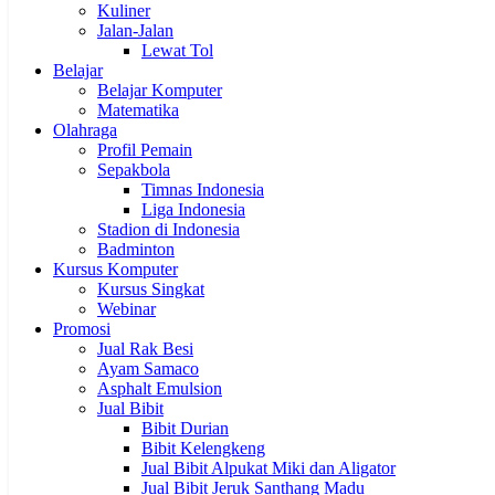
Kuliner
Jalan-Jalan
Lewat Tol
Belajar
Belajar Komputer
Matematika
Olahraga
Profil Pemain
Sepakbola
Timnas Indonesia
Liga Indonesia
Stadion di Indonesia
Badminton
Kursus Komputer
Kursus Singkat
Webinar
Promosi
Jual Rak Besi
Ayam Samaco
Asphalt Emulsion
Jual Bibit
Bibit Durian
Bibit Kelengkeng
Jual Bibit Alpukat Miki dan Aligator
Jual Bibit Jeruk Santhang Madu