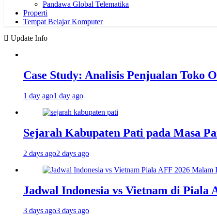
Pandawa Global Telematika
Properti
Tempat Belajar Komputer
Update Info
Case Study: Analisis Penjualan Toko O
1 day ago
1 day ago
Sejarah Kabupaten Pati pada Masa P
2 days ago
2 days ago
Jadwal Indonesia vs Vietnam di Piala
3 days ago
3 days ago