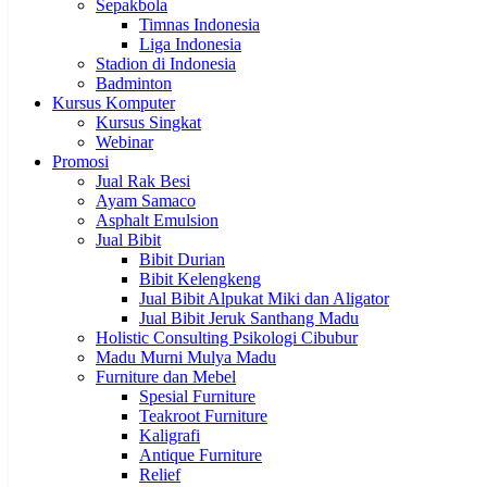
Sepakbola
Timnas Indonesia
Liga Indonesia
Stadion di Indonesia
Badminton
Kursus Komputer
Kursus Singkat
Webinar
Promosi
Jual Rak Besi
Ayam Samaco
Asphalt Emulsion
Jual Bibit
Bibit Durian
Bibit Kelengkeng
Jual Bibit Alpukat Miki dan Aligator
Jual Bibit Jeruk Santhang Madu
Holistic Consulting Psikologi Cibubur
Madu Murni Mulya Madu
Furniture dan Mebel
Spesial Furniture
Teakroot Furniture
Kaligrafi
Antique Furniture
Relief