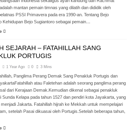
ebangsaan Indonesia sekaligus ayah kandung dari Rachmat
a adalah mantan pemain timnas yang dilatih dan dididik oleh
elatnas PSSI Primavera pada era 1990-an. Tentang Bejo
o Kehidupan Bejo Sugiantoro sebagai pemain…
e
H SEJARAH – FATAHILLAH SANG
KLUK PORTUGIS
1 Year Ago
0
3 Mins
ahillah, Panglima Perang Demak Sang Penakluk Portugis dan
ayakartaFatahillah atau Faletehan adalah seorang panglima perang
sal dari Kerajaan Demak.Kemudian dikenal sebagai penakluk
di Sunda Kelapa pada tahun 1527 dan pendiri kota Jayakarta, yang
menjadi Jakarta. Fatahillah hijrah ke Mekkah untuk mempelajari
am, setelah Pasai dikuasai oleh Portugis.Setelah beberapa tahun,
e