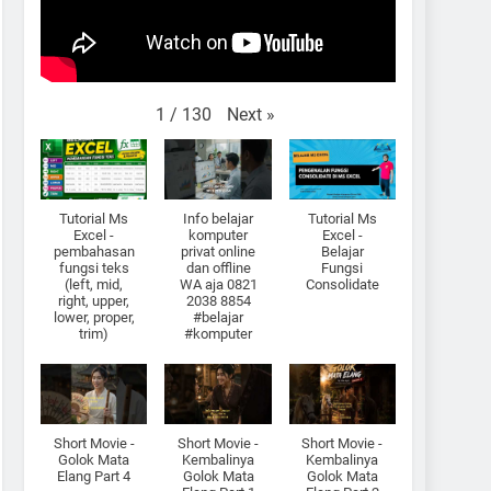
Next
»
1
/
130
Tutorial Ms
Info belajar
Tutorial Ms
Excel -
komputer
Excel -
pembahasan
privat online
Belajar
fungsi teks
dan offline
Fungsi
(left, mid,
WA aja 0821
Consolidate
right, upper,
2038 8854
lower, proper,
#belajar
trim)
#komputer
Short Movie -
Short Movie -
Short Movie -
Golok Mata
Kembalinya
Kembalinya
Elang Part 4
Golok Mata
Golok Mata