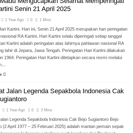
 Madu Mengucapkan Selamat Memperingati
artini Senin 21 April 2025
1 Year Ago
0
1 Mins
ri Kartini. Hari ini, Senin 21 April 2025 merupakan hari peringatan
asional RA Kartini. Hari Kartini selalu diperingati setiap tanggal
Hari Kartini adalah peringatan atas lahirnya pahlawan nasional RA
ng lahir di Jepara, Jawa Tengah. Peringatan Hari Kartini dilakukan
un 1964. Peringatan Hari Kartini ditetapkan secara resmi melalui
an…
e
t Jalan Legenda Sepakbola Indonesia Cak
ugiantoro
1 Year Ago
0
3 Mins
alan Legenda Sepakbola Indonesia Cak Bejo Sugiantoro Bejo
o (2 April 1977 – 25 Februari 2025) adalah mantan pemain sepak