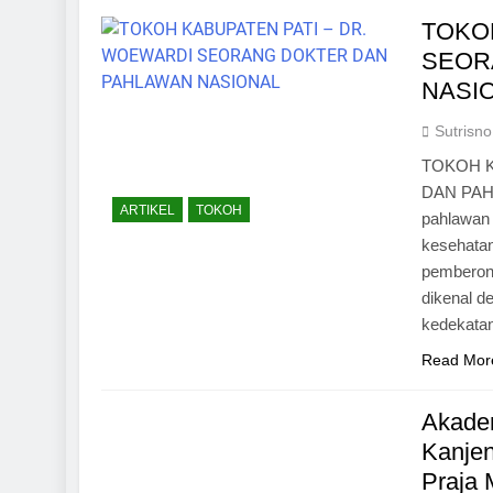
TOKO
SEOR
NASI
Sutrisno
TOKOH K
DAN PAHL
ARTIKEL
TOKOH
pahlawan 
kesehatan
pemberont
dikenal d
kedekata
Read Mor
Akadem
Kanje
Praja 