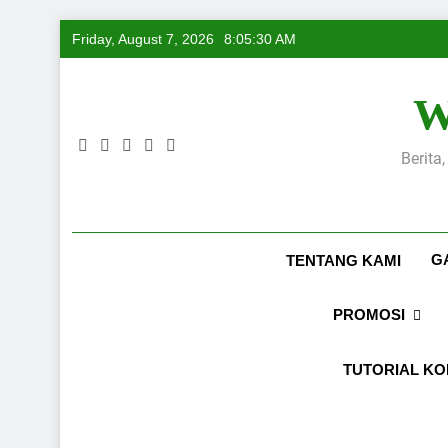
Skip
Friday, August 7, 2026
8:05:31 AM
to
content
W
Berita
G
TENTANG KAMI
PROMOSI
TUTORIAL K