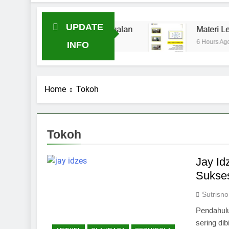
UPDATE
enghasilkan Penjualan
Materi Lengkap: Minds
6 Hours Ago
INFO
Home
Tokoh
Tokoh
Jay Id
Sukses
Sutrisno
Pendahulu
sering di