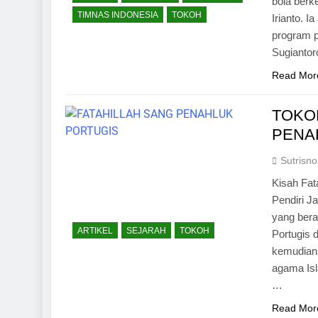
bola berk
TIMNAS INDONESIA
TOKOH
Irianto. I
program p
Sugiantor
Read Mor
TOKO
PENA
Sutrisno
Kisah Fat
Pendiri J
yang bera
ARTIKEL
SEJARAH
TOKOH
Portugis 
kemudian 
agama Isl
…
Read Mor