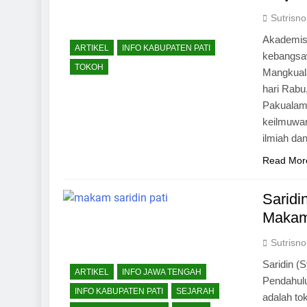
Sutrisno
Akademisi
ARTIKEL
INFO KABUPATEN PATI
kebangsa
TOKOH
Mangkuala
hari Rabu
Pakualam
keilmuwan
ilmiah da
Read Mor
Saridi
Makam 
Sutrisno
Saridin (
ARTIKEL
INFO JAWA TENGAH
Pendahulu
INFO KABUPATEN PATI
SEJARAH
adalah to