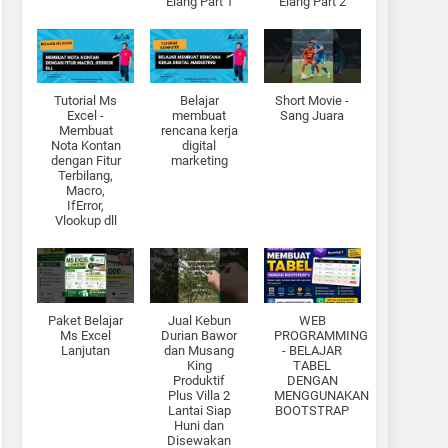
Elang Part 1
Elang Part 2
Tutorial Ms
Belajar
Short Movie -
Excel -
membuat
Sang Juara
Membuat
rencana kerja
Nota Kontan
digital
dengan Fitur
marketing
Terbilang,
Macro,
IfError,
Vlookup dll
Paket Belajar
Jual Kebun
WEB
Ms Excel
Durian Bawor
PROGRAMMING
Lanjutan
dan Musang
- BELAJAR
King
TABEL
Produktif
DENGAN
Plus Villa 2
MENGGUNAKAN
Lantai Siap
BOOTSTRAP
Huni dan
Disewakan