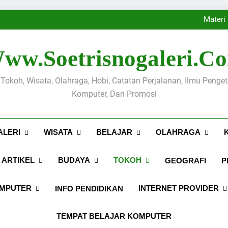
Sejarah Kabupaten Pati pada 
Tips Membuat Copywriting
Materi
Sejarah Kabupaten Pati pada 
Tips Membuat Copywriting
ww.soetrisnogaleri.c
Materi
Sejarah Kabupaten Pati pada 
, Tokoh, Wisata, Olahraga, Hobi, Catatan Perjalanan, Ilmu Penge
Komputer, Dan Promosi
ALERI
WISATA
BELAJAR
OLAHRAGA
ARTIKEL
BUDAYA
TOKOH
GEOGRAFI
P
OMPUTER
INTERNET PROVIDER
INFO PENDIDIKAN
TEMPAT BELAJAR KOMPUTER