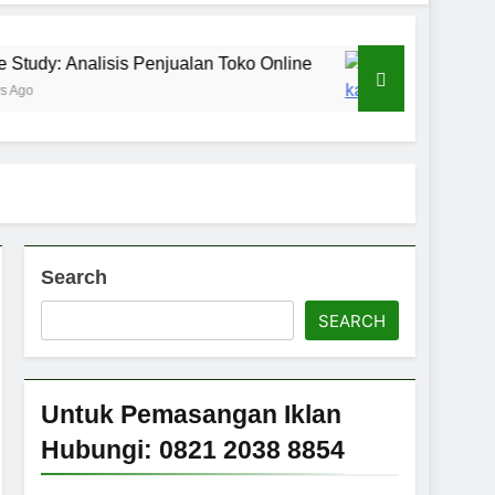
sis Penjualan Toko Online
Sejarah Kabupaten
2 Days Ago
Search
SEARCH
Untuk Pemasangan Iklan
Hubungi: 0821 2038 8854