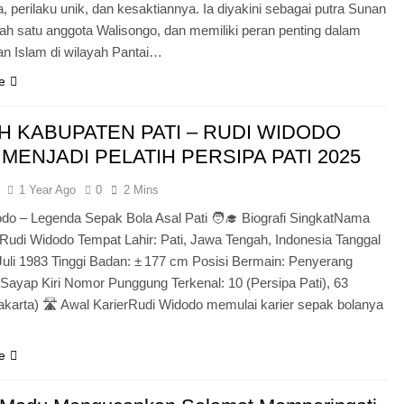
, perilaku unik, dan kesaktiannya. Ia diyakini sebagai putra Sunan
lah satu anggota Walisongo, dan memiliki peran penting dalam
n Islam di wilayah Pantai…
e
H KABUPATEN PATI – RUDI WIDODO
MENJADI PELATIH PERSIPA PATI 2025
1 Year Ago
0
2 Mins
do – Legenda Sepak Bola Asal Pati 🧑‍🎓 Biografi SingkatNama
Rudi Widodo Tempat Lahir: Pati, Jawa Tengah, Indonesia Tanggal
 Juli 1983 Tinggi Badan: ± 177 cm Posisi Bermain: Penyerang
 / Sayap Kiri Nomor Punggung Terkenal: 10 (Persipa Pati), 63
Jakarta) 🛣️ Awal KarierRudi Widodo memulai karier sepak bolanya
e