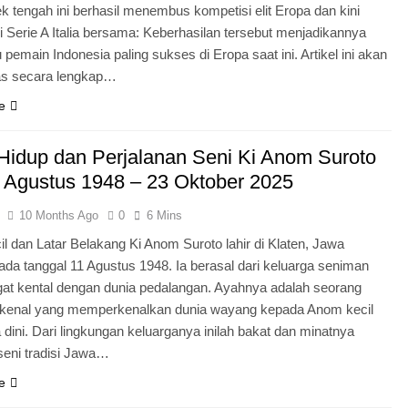
ek tengah ini berhasil menembus kompetisi elit Eropa dan kini
i Serie A Italia bersama: Keberhasilan tersebut menjadikannya
 pemain Indonesia paling sukses di Eropa saat ini. Artikel ini akan
 secara lengkap…
e
Hidup dan Perjalanan Seni Ki Anom Suroto
1 Agustus 1948 – 23 Oktober 2025
10 Months Ago
0
6 Mins
l dan Latar Belakang Ki Anom Suroto lahir di Klaten, Jawa
ada tanggal 11 Agustus 1948. Ia berasal dari keluarga seniman
at kental dengan dunia pedalangan. Ayahnya adalah seorang
erkenal yang memperkenalkan dunia wayang kepada Anom kecil
a dini. Dari lingkungan keluarganya inilah bakat dan minatnya
seni tradisi Jawa…
e