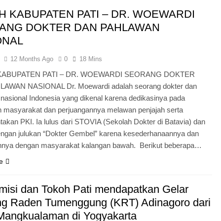
H KABUPATEN PATI – DR. WOEWARDI
ANG DOKTER DAN PAHLAWAN
ONAL
12 Months Ago
0
18 Mins
ABUPATEN PATI – DR. WOEWARDI SEORANG DOKTER
AWAN NASIONAL Dr. Moewardi adalah seorang dokter dan
nasional Indonesia yang dikenal karena dedikasinya pada
 masyarakat dan perjuangannya melawan penjajah serta
akan PKI. Ia lulus dari STOVIA (Sekolah Dokter di Batavia) dan
engan julukan “Dokter Gembel” karena kesederhanaannya dan
nnya dengan masyarakat kalangan bawah. Berikut beberapa…
e
isi dan Tokoh Pati mendapatkan Gelar
ng Raden Tumenggung (KRT) Adinagoro dari
Mangkualaman di Yogyakarta