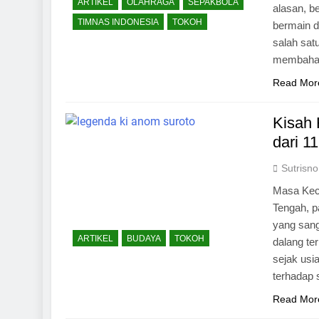
ARTIKEL
OLAHRAGA
SEPAKBOLA
alasan, b
TIMNAS INDONESIA
TOKOH
bermain d
salah satu
membahas
Read Mor
Kisah 
dari 1
Sutrisno
Masa Keci
Tengah, p
yang sang
ARTIKEL
BUDAYA
TOKOH
dalang t
sejak usi
terhadap 
Read Mor