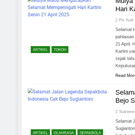
Mulya
Hari K
Pri Yudi
Selamat Ha
pahlawan n
21 April. 
ARTIKEL
TOKOH
Kartini ya
sejak tah
Keputus
Read Mor
Selama
Bejo S
Sutrisno
Selamat J
Sugiantor
ARTIKEL
OLAHRAGA
SEPAKBOLA