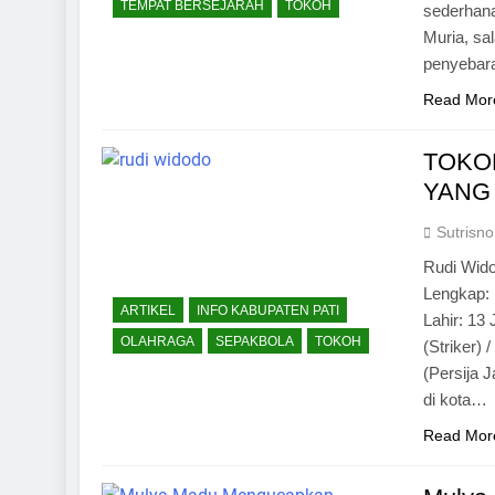
TEMPAT BERSEJARAH
TOKOH
sederhana
Muria, sa
penyebara
Read Mor
TOKO
YANG 
Sutrisno
Rudi Wido
Lengkap: 
ARTIKEL
INFO KABUPATEN PATI
Lahir: 13
OLAHRAGA
SEPAKBOLA
TOKOH
(Striker)
(Persija 
di kota…
Read Mor