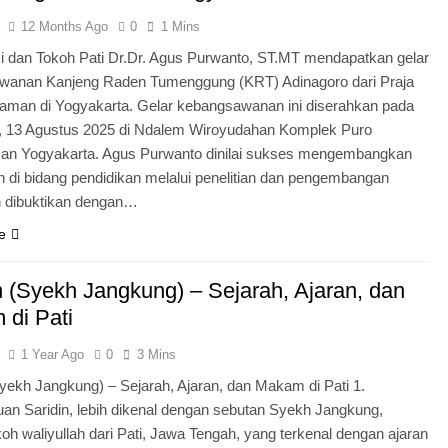
12 Months Ago
0
1 Mins
 dan Tokoh Pati Dr.Dr. Agus Purwanto, ST.MT mendapatkan gelar
wanan Kanjeng Raden Tumenggung (KRT) Adinagoro dari Praja
man di Yogyakarta. Gelar kebangsawanan ini diserahkan pada
, 13 Agustus 2025 di Ndalem Wiroyudahan Komplek Puro
an Yogyakarta. Agus Purwanto dinilai sukses mengembangkan
 di bidang pendidikan melalui penelitian dan pengembangan
n dibuktikan dengan…
e
n (Syekh Jangkung) – Sejarah, Ajaran, dan
di Pati
1 Year Ago
0
3 Mins
Syekh Jangkung) – Sejarah, Ajaran, dan Makam di Pati 1.
an Saridin, lebih dikenal dengan sebutan Syekh Jangkung,
koh waliyullah dari Pati, Jawa Tengah, yang terkenal dengan ajaran