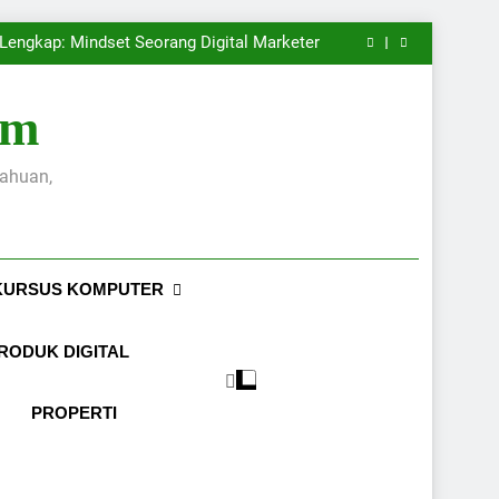
Masa Pangeran Pragola II Melawan Mataram
 yang Menarik dan Menghasilkan Penjualan
 Lengkap: Mindset Seorang Digital Marketer
Case Study: Analisis Penjualan Toko Online
Masa Pangeran Pragola II Melawan Mataram
 yang Menarik dan Menghasilkan Penjualan
om
 Lengkap: Mindset Seorang Digital Marketer
Case Study: Analisis Penjualan Toko Online
Masa Pangeran Pragola II Melawan Mataram
tahuan,
KURSUS KOMPUTER
RODUK DIGITAL
PROPERTI