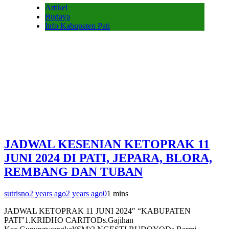
Artikel
Budaya
Info Kabupaten Pati
JADWAL KESENIAN KETOPRAK 11
JUNI 2024 DI PATI, JEPARA, BLORA,
REMBANG DAN TUBAN
sutrisno
2 years ago
2 years ago
0
1 mins
JADWAL KETOPRAK 11 JUNI 2024″ “KABUPATEN
PATI”1.KRIDHO CARITODs.Gajihan