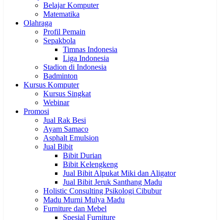
Belajar Komputer
Matematika
Olahraga
Profil Pemain
Sepakbola
Timnas Indonesia
Liga Indonesia
Stadion di Indonesia
Badminton
Kursus Komputer
Kursus Singkat
Webinar
Promosi
Jual Rak Besi
Ayam Samaco
Asphalt Emulsion
Jual Bibit
Bibit Durian
Bibit Kelengkeng
Jual Bibit Alpukat Miki dan Aligator
Jual Bibit Jeruk Santhang Madu
Holistic Consulting Psikologi Cibubur
Madu Murni Mulya Madu
Furniture dan Mebel
Spesial Furniture