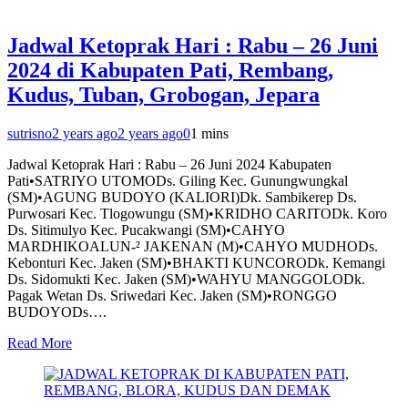
Jadwal Ketoprak Hari : Rabu – 26 Juni
2024 di Kabupaten Pati, Rembang,
Kudus, Tuban, Grobogan, Jepara
sutrisno
2 years ago
2 years ago
0
1 mins
Jadwal Ketoprak Hari : Rabu – 26 Juni 2024 Kabupaten
Pati•SATRIYO UTOMODs. Giling Kec. Gunungwungkal
(SM)•AGUNG BUDOYO (KALIORI)Dk. Sambikerep Ds.
Purwosari Kec. Tlogowungu (SM)•KRIDHO CARITODk. Koro
Ds. Sitimulyo Kec. Pucakwangi (SM)•CAHYO
MARDHIKOALUN-² JAKENAN (M)•CAHYO MUDHODs.
Kebonturi Kec. Jaken (SM)•BHAKTI KUNCORODk. Kemangi
Ds. Sidomukti Kec. Jaken (SM)•WAHYU MANGGOLODk.
Pagak Wetan Ds. Sriwedari Kec. Jaken (SM)•RONGGO
BUDOYODs….
Read More