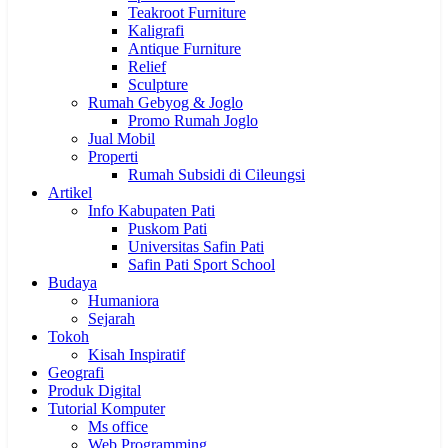
Teakroot Furniture
Kaligrafi
Antique Furniture
Relief
Sculpture
Rumah Gebyog & Joglo
Promo Rumah Joglo
Jual Mobil
Properti
Rumah Subsidi di Cileungsi
Artikel
Info Kabupaten Pati
Puskom Pati
Universitas Safin Pati
Safin Pati Sport School
Budaya
Humaniora
Sejarah
Tokoh
Kisah Inspiratif
Geografi
Produk Digital
Tutorial Komputer
Ms office
Web Programming