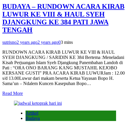
BUDAYA – RUNDOWN ACARA KIRAB
LUWUR KE VIII & HAUL SYEH
DJANGKUNG KE 384 PATI JAWA
TENGAH
sutrisno
2 years ago
2 years ago
0
3 mins
RUNDOWN ACARA KIRAB LUWUR KE VIII & HAUL
SYEH DJANGKUNG / SARIDIN KE 384 Bertema :Meneladani
Kisah Perjuangan Islam Syeh Djangkung Panembahan Landoh di
Pati : “ORA ONO BARANG KANG MUSTAHIL KEJOBO
KERSANE GUSTI” PRA ACARA KIRAB LUWURJam : 12.00
s/d 13.00Luwur dari makam beserta Ketua Yayasan Bopo H.
Sama’un – Ndalem Kuncen Kasepuhan Bopo…
Read More
Artikel
Budaya