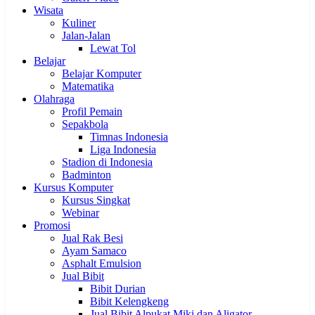
Wisata
Kuliner
Jalan-Jalan
Lewat Tol
Belajar
Belajar Komputer
Matematika
Olahraga
Profil Pemain
Sepakbola
Timnas Indonesia
Liga Indonesia
Stadion di Indonesia
Badminton
Kursus Komputer
Kursus Singkat
Webinar
Promosi
Jual Rak Besi
Ayam Samaco
Asphalt Emulsion
Jual Bibit
Bibit Durian
Bibit Kelengkeng
Jual Bibit Alpukat Miki dan Aligator