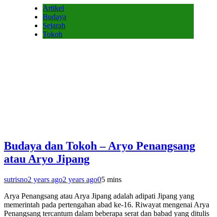
Artikel
Budaya
Sejarah
Tokoh
Budaya dan Tokoh – Aryo Penangsang
atau Aryo Jipang
sutrisno
2 years ago
2 years ago
0
5 mins
Arya Penangsang atau Arya Jipang adalah adipati Jipang yang
memerintah pada pertengahan abad ke-16. Riwayat mengenai Arya
Penangsang tercantum dalam beberapa serat dan babad yang ditulis