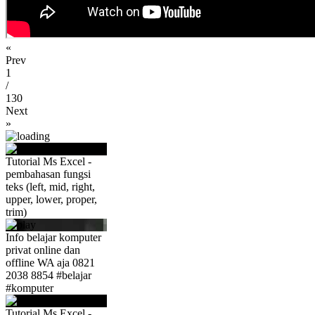
«
Prev
1
/
130
Next
»
Tutorial Ms Excel -
pembahasan fungsi
teks (left, mid, right,
upper, lower, proper,
trim)
Info belajar komputer
privat online dan
offline WA aja 0821
2038 8854 #belajar
#komputer
Tutorial Ms Excel -