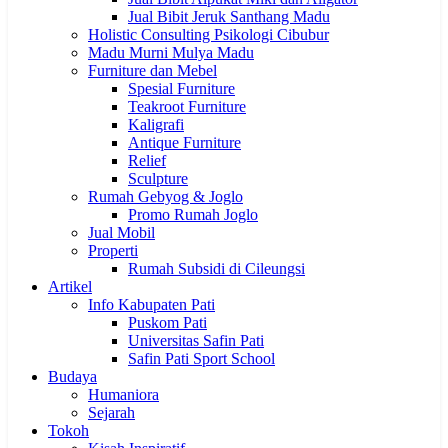
Jual Bibit Jeruk Santhang Madu
Holistic Consulting Psikologi Cibubur
Madu Murni Mulya Madu
Furniture dan Mebel
Spesial Furniture
Teakroot Furniture
Kaligrafi
Antique Furniture
Relief
Sculpture
Rumah Gebyog & Joglo
Promo Rumah Joglo
Jual Mobil
Properti
Rumah Subsidi di Cileungsi
Artikel
Info Kabupaten Pati
Puskom Pati
Universitas Safin Pati
Safin Pati Sport School
Budaya
Humaniora
Sejarah
Tokoh