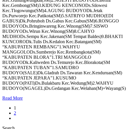
Kec.Gunungwungkal(SM)2.NGESTI BUDOYODs.Bermi
Kec.Gembong(SM)3.KIDUNG KENCONODs.Silowesi
Kec.Tlogowungu(SM)4.AGUNG BUDOYODk.Jetak
Ds.Purworejo Kec.Patikota(SM)5.SATRIYO MUDHO(EDI
GABUS)Dk.Pohruboh Ds.Gabus Kec.Gabus(SM)6.RONGGO
BUDOYODs.Bringinwareng Kec.Winong(SM)7.SISWO
BUDOYODs.Wirun Kec.Winong(SM)8.CAHYO
MUDHODs.Sempu Kec.Jakenan(SM Tempat Baldes)9.BHAKTI
KUNCORODk.Tulis Ds.Kedalon Kec.Batangan(SM)
“KABUPATEN REMBANG”1.WAHYU
MANGGOLODs.Sumberejo Kec.Rembangkota(SM)
“KABUPATEN BLORA”1.TRI MANGGOLO
BUDOYODk.Kaliweden Ds.Temurejo Kec.Blorakota(SM
“KABUPATEN TUBAN”1.SAMUDRO
BUDOYO(SALE)Dk.Gladrah Ds.Tawaran Kec.Kenduruan(SM)
“KABUPATEN JEPARA”1.KUSUMO
BUDOYO(PATI)Ds.Bulakbaru Kec.Wedung(M)2.WAHYU
BUDOYO(NGAGEL)Ds.Gedangan Kec.Welahan(M)+Wayang(S)
Read More
1
2
Search