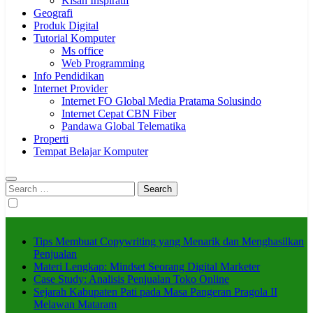
Kisah Inspiratif
Geografi
Produk Digital
Tutorial Komputer
Ms office
Web Programming
Info Pendidikan
Internet Provider
Internet FO Global Media Pratama Solusindo
Internet Cepat CBN Fiber
Pandawa Global Telematika
Properti
Tempat Belajar Komputer
Search
for:
Tips Membuat Copywriting yang Menarik dan Menghasilkan
Penjualan
Materi Lengkap: Mindset Seorang Digital Marketer
Case Study: Analisis Penjualan Toko Online
Sejarah Kabupaten Pati pada Masa Pangeran Pragola II
Melawan Mataram