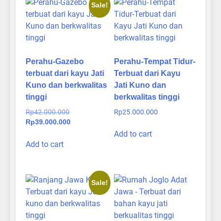
Sale!
Perahu-Gazebo
Perahu-Tempat Tidur-
terbuat dari kayu Jati
Terbuat dari Kayu
Kuno dan berkwalitas
Jati Kuno dan
tinggi
berkwalitas tinggi
Original
Rp
42.000.000
Rp
25.000.000
price
Current
Rp
39.000.000
was:
price
Add to cart
Rp42.000.000.
is:
Add to cart
Rp39.000.000.
Sale!