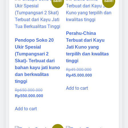
Sale!
Sale!
Perahu-China
Pendopo Soko 20
Terbuat dari Kayu
Ukir Spesial
Jati Kuno yang
(Tumpangsari 2
terpilih dan kwalitas
Skat)- Terbuat dari
tinggi
bahan kayu jati kuno
Original
Rp
49.000.000
dan berkwalitas
price
Current
Rp
45.000.000
was:
price
tinggi
Rp49.000.000.
is:
Add to cart
Original
Rp
650.000.000
Rp45.000.000.
price
Current
Rp
550.000.000
was:
price
Rp650.000.000.
is:
Add to cart
Rp550.000.000.