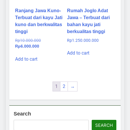
Ranjang Jawa Kuno-
Rumah Joglo Adat
Terbuat dari kayu Jati
Jawa – Terbuat dari
kuno dan berkwalitas
bahan kayu jati
tinggi
berkualitas tinggi
Original
Rp
10.000.000
Rp
1.250.000.000
Current
price
Rp
6.000.000
price
was:
Add to cart
is:
Rp10.000.000.
Add to cart
Rp6.000.000.
1
2
→
Search
SEARCH