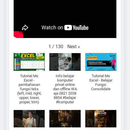
Next
»
1
/
130
Tutorial Ms
Info belajar
Tutorial Ms
Excel -
komputer
Excel - Belajar
pembahasan
privat online
Fungsi
fungsi teks
dan offline WA
Consolidate
(left, mid, right,
aja 0821 2038
upper, lower,
8854 #belajar
proper, trim)
#komputer