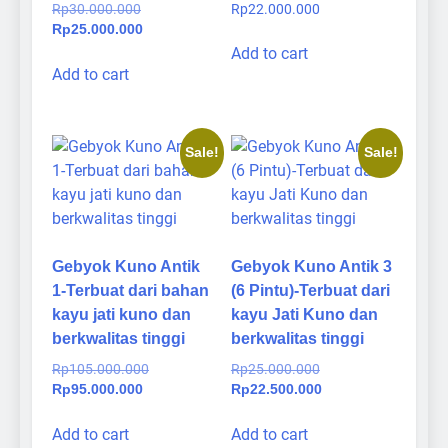
Original
Rp
30.000.000
Rp
22.000.000
price
Current
Rp
25.000.000
was:
price
Add to cart
Rp30.000.000.
is:
Add to cart
Rp25.000.000.
Sale!
Sale!
Gebyok Kuno Antik
Gebyok Kuno Antik 3
1-Terbuat dari bahan
(6 Pintu)-Terbuat dari
kayu jati kuno dan
kayu Jati Kuno dan
berkwalitas tinggi
berkwalitas tinggi
Original
Original
Rp
105.000.000
Rp
25.000.000
Current
price
price
Current
Rp
95.000.000
Rp
22.500.000
price
was:
was:
price
is:
Rp105.000.000.
Rp25.000.000.
is:
Add to cart
Add to cart
Rp95.000.000.
Rp22.500.000.