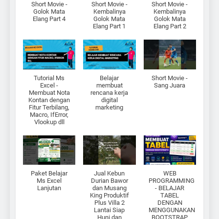
Short Movie -
Short Movie -
Short Movie -
Golok Mata
Kembalinya
Kembalinya
Elang Part 4
Golok Mata
Golok Mata
Elang Part 1
Elang Part 2
Tutorial Ms
Belajar
Short Movie -
Excel -
membuat
Sang Juara
Membuat Nota
rencana kerja
Kontan dengan
digital
Fitur Terbilang,
marketing
Macro, IfError,
Vlookup dll
Paket Belajar
Jual Kebun
WEB
Ms Excel
Durian Bawor
PROGRAMMING
Lanjutan
dan Musang
- BELAJAR
King Produktif
TABEL
Plus Villa 2
DENGAN
Lantai Siap
MENGGUNAKAN
Huni dan
BOOTSTRAP