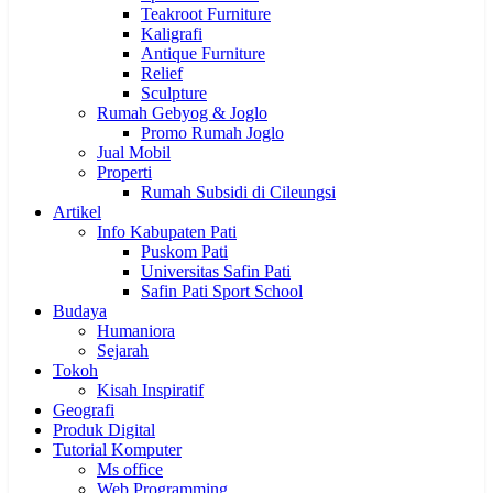
Teakroot Furniture
Kaligrafi
Antique Furniture
Relief
Sculpture
Rumah Gebyog & Joglo
Promo Rumah Joglo
Jual Mobil
Properti
Rumah Subsidi di Cileungsi
Artikel
Info Kabupaten Pati
Puskom Pati
Universitas Safin Pati
Safin Pati Sport School
Budaya
Humaniora
Sejarah
Tokoh
Kisah Inspiratif
Geografi
Produk Digital
Tutorial Komputer
Ms office
Web Programming