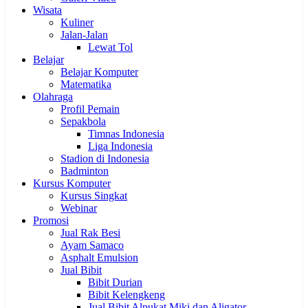
Wisata
Kuliner
Jalan-Jalan
Lewat Tol
Belajar
Belajar Komputer
Matematika
Olahraga
Profil Pemain
Sepakbola
Timnas Indonesia
Liga Indonesia
Stadion di Indonesia
Badminton
Kursus Komputer
Kursus Singkat
Webinar
Promosi
Jual Rak Besi
Ayam Samaco
Asphalt Emulsion
Jual Bibit
Bibit Durian
Bibit Kelengkeng
Jual Bibit Alpukat Miki dan Aligator