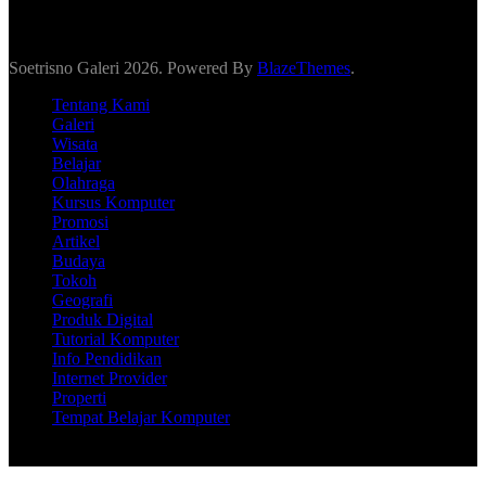
Soetrisno Galeri 2026. Powered By
BlazeThemes
.
Tentang Kami
Galeri
Wisata
Belajar
Olahraga
Kursus Komputer
Promosi
Artikel
Budaya
Tokoh
Geografi
Produk Digital
Tutorial Komputer
Info Pendidikan
Internet Provider
Properti
Tempat Belajar Komputer