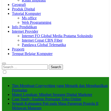
Kisah Inspiratif
Geografi
Produk Digital
Tutorial Komputer
Ms office
Web Programming
Info Pendidikan
Internet Provider
Internet FO Global Media Pratama Solusindo
Internet Cepat CBN Fiber
Pandawa Global Telematika
Properti
Tempat Belajar Komputer
Search
for:
Tips Membuat Copywriting yang Menarik dan Menghasilkan
Penjualan
Materi Lengkap: Mindset Seorang Digital Marketer
Case Study: Analisis Penjualan Toko Online
Sejarah Kabupaten Pati pada Masa Pangeran Pragola II
Melawan Mataram