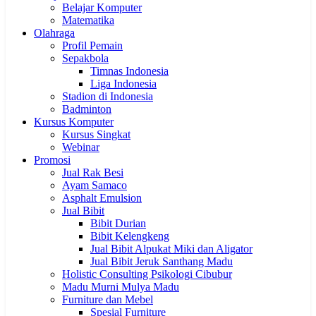
Belajar Komputer
Matematika
Olahraga
Profil Pemain
Sepakbola
Timnas Indonesia
Liga Indonesia
Stadion di Indonesia
Badminton
Kursus Komputer
Kursus Singkat
Webinar
Promosi
Jual Rak Besi
Ayam Samaco
Asphalt Emulsion
Jual Bibit
Bibit Durian
Bibit Kelengkeng
Jual Bibit Alpukat Miki dan Aligator
Jual Bibit Jeruk Santhang Madu
Holistic Consulting Psikologi Cibubur
Madu Murni Mulya Madu
Furniture dan Mebel
Spesial Furniture