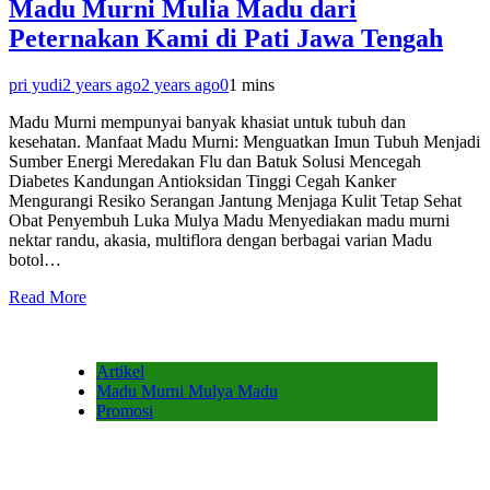
Madu Murni Mulia Madu dari
Peternakan Kami di Pati Jawa Tengah
pri yudi
2 years ago
2 years ago
0
1 mins
Madu Murni mempunyai banyak khasiat untuk tubuh dan
kesehatan. Manfaat Madu Murni: Menguatkan Imun Tubuh Menjadi
Sumber Energi Meredakan Flu dan Batuk Solusi Mencegah
Diabetes Kandungan Antioksidan Tinggi Cegah Kanker
Mengurangi Resiko Serangan Jantung Menjaga Kulit Tetap Sehat
Obat Penyembuh Luka Mulya Madu Menyediakan madu murni
nektar randu, akasia, multiflora dengan berbagai varian Madu
botol…
Read More
Artikel
Madu Murni Mulya Madu
Promosi