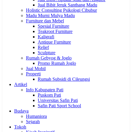
Jual Bibit Jeruk Santhang Madu
Holistic Consulting Psikologi Cibubur
Madu Murni Mulya Madu
Furniture dan Mebel
Spesial Furniture
Teakroot Furniture
Kaligrafi
Antique Furniture
Relief
Sculpture
Rumah Gebyog & Joglo
Promo Rumah Joglo
Jual Mobil
Properti
Rumah Subsidi di Cileungsi
Artikel
Info Kabupaten Pati
Puskom Pati
Universitas Safin Pati
Safin Pati Sport School
Budaya
Humaniora
Sejarah
Tokoh