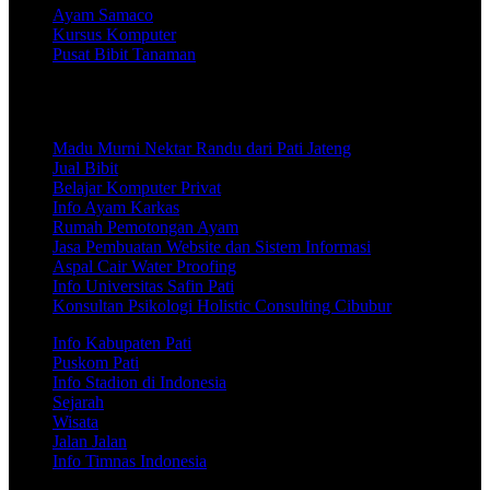
Ayam Samaco
Kursus Komputer
Pusat Bibit Tanaman
Info Wisata, Jalan-Jalan, Seputar Olahraga Khususnya Timnas
Indoonesia
Madu Murni Nektar Randu dari Pati Jateng
Jual Bibit
Belajar Komputer Privat
Info Ayam Karkas
Rumah Pemotongan Ayam
Jasa Pembuatan Website dan Sistem Informasi
Aspal Cair Water Proofing
Info Universitas Safin Pati
Konsultan Psikologi Holistic Consulting Cibubur
Info Kabupaten Pati
Puskom Pati
Info Stadion di Indonesia
Sejarah
Wisata
Jalan Jalan
Info Timnas Indonesia