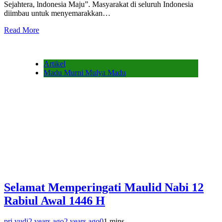
Sejahtera, lndonesia Maju”. Masyarakat di seluruh Indonesia
diimbau untuk menyemarakkan…
Read More
Artikel
Madu Murni Mulya Madu
Selamat Memperingati Maulid Nabi 12
Rabiul Awal 1446 H
pri yudi
2 years ago
2 years ago
0
1 mins