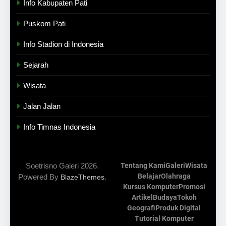
Info Kabupaten Pati
Puskom Pati
Info Stadion di Indonesia
Sejarah
Wisata
Jalan Jalan
Info Timnas Indonesia
Soetrisno Galeri 2026.
Tentang Kami
Galeri
Wisata
Belajar
Olahraga
Powered By
.
BlazeThemes
Kursus Komputer
Promosi
Artikel
Budaya
Tokoh
Geografi
Produk Digital
Tutorial Komputer