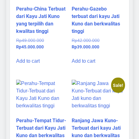
Perahu-China Terbuat
Perahu-Gazebo
dari Kayu Jati Kuno
terbuat dari kayu Jati
yang terpilih dan
Kuno dan berkwalitas
kwalitas tinggi
tinggi
Original
Original
Rp
49.000.000
Rp
42.000.000
Current
price
Current
price
Rp
45.000.000
Rp
39.000.000
price
was:
price
was:
is:
Rp49.000.000.
is:
Rp42.000.000.
Add to cart
Add to cart
Rp45.000.000.
Rp39.000.000.
Sale!
Perahu-Tempat Tidur-
Ranjang Jawa Kuno-
Terbuat dari Kayu Jati
Terbuat dari kayu Jati
Kuno dan berkwalitas
kuno dan berkwalitas