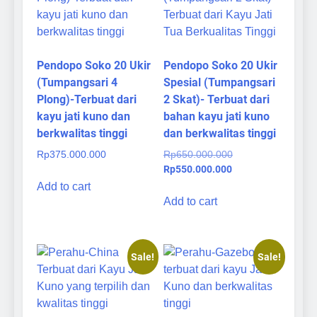
Pendopo Soko 20 Ukir
Pendopo Soko 20 Ukir
(Tumpangsari 4
Spesial (Tumpangsari
Plong)-Terbuat dari
2 Skat)- Terbuat dari
kayu jati kuno dan
bahan kayu jati kuno
berkwalitas tinggi
dan berkwalitas tinggi
Original
Rp
375.000.000
Rp
650.000.000
Current
price
Rp
550.000.000
price
was:
Add to cart
is:
Rp650.000.000.
Add to cart
Rp550.000.000.
Sale!
Sale!