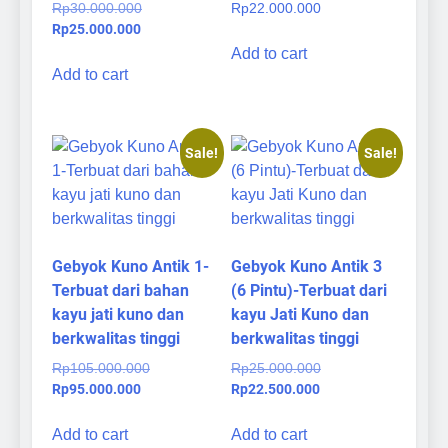
Original
Rp
30.000.000
Rp
22.000.000
Current
price
Rp
25.000.000
price
was:
Add to cart
is:
Rp30.000.000.
Add to cart
Rp25.000.000.
Sale!
Sale!
Gebyok Kuno Antik 1-
Gebyok Kuno Antik 3
Terbuat dari bahan
(6 Pintu)-Terbuat dari
kayu jati kuno dan
kayu Jati Kuno dan
berkwalitas tinggi
berkwalitas tinggi
Original
Original
Rp
105.000.000
Rp
25.000.000
Current
price
Current
price
Rp
95.000.000
Rp
22.500.000
price
was:
price
was:
is:
Rp105.000.000.
is:
Rp25.000.000.
Add to cart
Add to cart
Rp95.000.000.
Rp22.500.000.