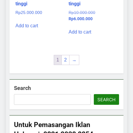
tinggi
tinggi
Original
Rp
25.000.000
Rp
10.000.000
Current
price
Rp
6.000.000
price
was:
Add to cart
is:
Rp10.000.000.
Add to cart
Rp6.000.000.
1
2
→
Search
SEARCH
Untuk Pemasangan Iklan