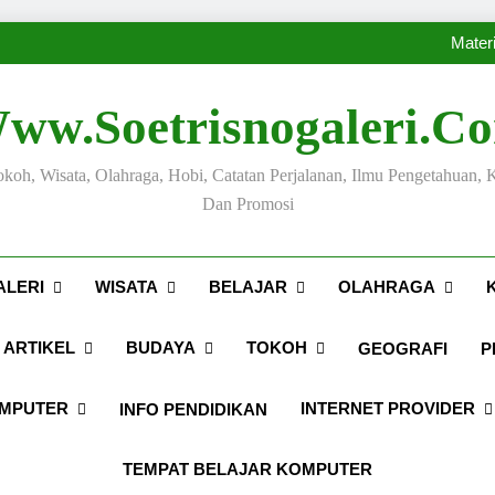
Sejarah Kabupaten Pati pada 
Tips Membuat Copywritin
Mater
Sejarah Kabupaten Pati pada 
Tips Membuat Copywritin
ww.soetrisnogaleri.c
Mater
Sejarah Kabupaten Pati pada 
Tokoh, Wisata, Olahraga, Hobi, Catatan Perjalanan, Ilmu Pengetahuan, 
Dan Promosi
ALERI
WISATA
BELAJAR
OLAHRAGA
ARTIKEL
BUDAYA
TOKOH
GEOGRAFI
P
OMPUTER
INTERNET PROVIDER
INFO PENDIDIKAN
TEMPAT BELAJAR KOMPUTER