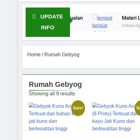
UPDATE
 Menghasilkan Penjualan
Materi Lengkap: Min
3 Hours Ago
INFO
Home
/ Rumah Gebyog
Rumah Gebyog
Showing all 9 results
Sale!
S