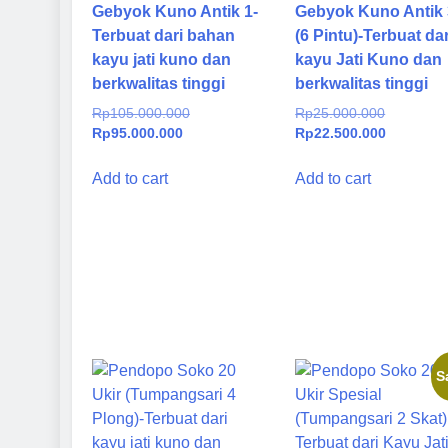
Gebyok Kuno Antik 1-
Gebyok Kuno Antik 
Terbuat dari bahan
(6 Pintu)-Terbuat dar
kayu jati kuno dan
kayu Jati Kuno dan
berkwalitas tinggi
berkwalitas tinggi
Original
Original
Rp
105.000.000
Rp
25.000.000
Current
price
price
Current
Rp
95.000.000
Rp
22.500.000
price
was:
was:
price
is:
Rp105.000.000.
Rp25.000
is:
Add to cart
Add to cart
Rp95.000.000.
Rp22.500
S