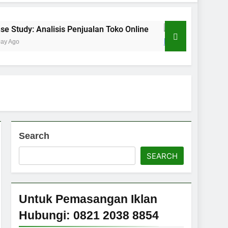
alisis Penjualan Toko Online
Sejarah Kabupat
2 Days Ago
Search
SEARCH
Untuk Pemasangan Iklan
Hubungi: 0821 2038 8854