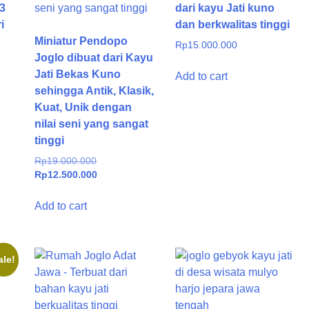
3
dari kayu Jati kuno
i
dan berkwalitas tinggi
Miniatur Pendopo
Rp
15.000.000
Joglo dibuat dari Kayu
Jati Bekas Kuno
Add to cart
sehingga Antik, Klasik,
Kuat, Unik dengan
.000.
nilai seni yang sangat
.000.
tinggi
Original
Rp
19.000.000
price
Current
Rp
12.500.000
was:
price
Rp19.000.000.
is:
Add to cart
Rp12.500.000.
ale!