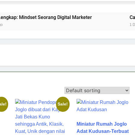
dset Seorang Digital Marketer
Case Study: An
1 Day Ago
ale!
Sale!
Miniatur Rumah Joglo
Adat Kudusan-Terbuat