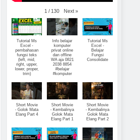
Next
»
1
/
130
Tutorial Ms
Info belajar
Tutorial Ms
Excel -
komputer
Excel -
pembahasan
privat online
Belajar
fungsi teks
dan offline
Fungsi
(left, mid,
WA aja 0821
Consolidate
right, upper,
2038 8854
lower, proper,
#belajar
trim)
#komputer
Short Movie
Short Movie
Short Movie
- Golok Mata
- Kembalinya
- Kembalinya
Elang Part 4
Golok Mata
Golok Mata
Elang Part 1
Elang Part 2