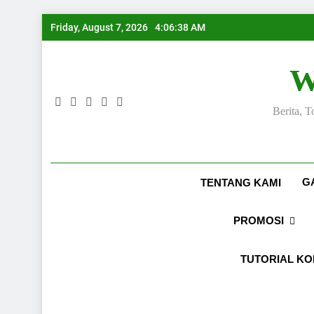
Skip
Friday, August 7, 2026
4:06:39 AM
to
content
W
Berita, 
G
TENTANG KAMI
PROMOSI
TUTORIAL K