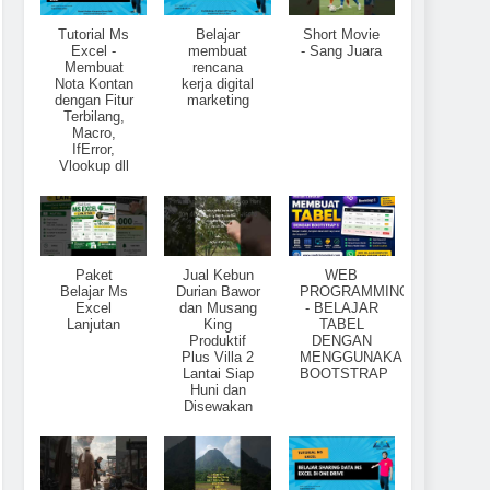
Tutorial Ms
Belajar
Short Movie
Excel -
membuat
- Sang Juara
Membuat
rencana
Nota Kontan
kerja digital
dengan Fitur
marketing
Terbilang,
Macro,
IfError,
Vlookup dll
Paket
Jual Kebun
WEB
Belajar Ms
Durian Bawor
PROGRAMMING
Excel
dan Musang
- BELAJAR
Lanjutan
King
TABEL
Produktif
DENGAN
Plus Villa 2
MENGGUNAKAN
Lantai Siap
BOOTSTRAP
Huni dan
Disewakan