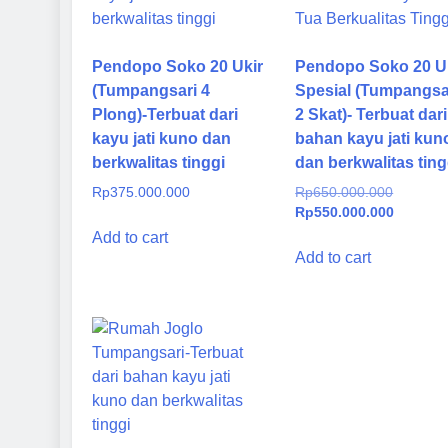
Pendopo Soko 20 Ukir
Pendopo Soko 20 U
(Tumpangsari 4
Spesial (Tumpangsa
Plong)-Terbuat dari
2 Skat)- Terbuat dari
kayu jati kuno dan
bahan kayu jati kun
berkwalitas tinggi
dan berkwalitas ting
Original
Rp
375.000.000
Rp
650.000.000
price
Current
Rp
550.000.000
was:
price
Add to cart
Rp650.0
is:
Add to cart
Rp550.0