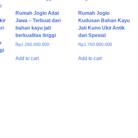
Rumah Joglo Adat
Rumah Joglo
kir
Jawa – Terbuat dari
Kudusan Bahan Kayu
ri
bahan kayu jati
Jati Kuno Ukir Antik
berkualitas tinggi
dan Spesial
o
Rp
1.250.000.000
Rp
1.750.000.000
gi
Add to cart
Add to cart
00.000.
00.000.