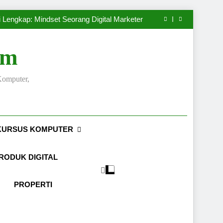
Masa Pangeran Pragola II Melawan Mataram
g yang Menarik dan Menghasilkan Penjualan
i Lengkap: Mindset Seorang Digital Marketer
Case Study: Analisis Penjualan Toko Online
Masa Pangeran Pragola II Melawan Mataram
g yang Menarik dan Menghasilkan Penjualan
om
i Lengkap: Mindset Seorang Digital Marketer
Case Study: Analisis Penjualan Toko Online
Masa Pangeran Pragola II Melawan Mataram
Komputer,
KURSUS KOMPUTER
RODUK DIGITAL
PROPERTI