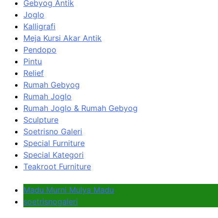
Gebyog Antik
Joglo
Kalligrafi
Meja Kursi Akar Antik
Pendopo
Pintu
Relief
Rumah Gebyog
Rumah Joglo
Rumah Joglo & Rumah Gebyog
Sculpture
Soetrisno Galeri
Special Furniture
Special Kategori
Teakroot Furniture
Madu Murni Mulya Madu
soetrisnogaleri