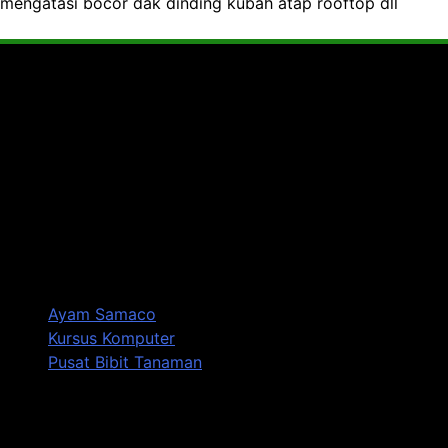
Tentang Soetrisno Galeri
Website ini berisi beragam informasi menarik dan juga
produk-produk yang reccomended untuk memenuhi
kebutuhan Anda.
Produk:
Ayam Samaco
Kursus Komputer
Pusat Bibit Tanaman
Info Wisata, Jalan-Jalan, Seputar Olahraga Khususnya
Timnas Indoonesia