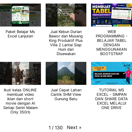
Paket Belajar Ms
Jual Kebun Durian
WEB
Excel Lanjutan
Bawor dan Musang
PROGRAMMING -
King Produktif Plus
BELAJAR TABEL
Villa 2 Lantai Siap
DENGAN
Huni dan
MENGGUNAKAN
Disewakan
BOOTSTRAP
Ikuti kelas ONLINE
Jual Cepat Lahan
TUTORIAL MS
membuat video
Cantik SHM View
EXCEL - SIMPAN
iklan dan short
Gunung Batu
DAN SHARE DATA
movie dengan AI
EXCEL MELALUI
Setiap Senin Malam
ONE DRIVE
Only 350rb
Next
»
1
/
130