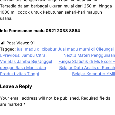
Tersedia dalam berbagai ukuran mulai dari 250 ml hingga
1000 ml, cocok untuk kebutuhan sehari-hari maupun
usaha.
Info Pemesanan madu 0821 2038 8854
Post Views:
91
Tagged:
jual madu di cibubur
Jual madu murni di Cileungsi
Post
Previous:
Jambu Citra:
Next:
Materi Penggunaan
Varietas Jambu Biji Unggul
Fungsi Statistik di Ms Excel –
navigation
dengan Rasa Manis dan
Belajar Data Analis di Rumah
Produktivitas Tinggi
Belajar Komputer YMII
Leave a Reply
Your email address will not be published.
Required fields
are marked
*