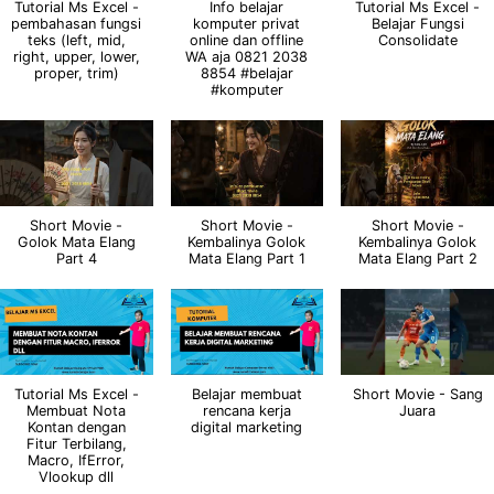
Tutorial Ms Excel -
Info belajar
Tutorial Ms Excel -
pembahasan fungsi
komputer privat
Belajar Fungsi
teks (left, mid,
online dan offline
Consolidate
right, upper, lower,
WA aja 0821 2038
proper, trim)
8854 #belajar
#komputer
Short Movie -
Short Movie -
Short Movie -
Golok Mata Elang
Kembalinya Golok
Kembalinya Golok
Part 4
Mata Elang Part 1
Mata Elang Part 2
Tutorial Ms Excel -
Belajar membuat
Short Movie - Sang
Membuat Nota
rencana kerja
Juara
Kontan dengan
digital marketing
Fitur Terbilang,
Macro, IfError,
Vlookup dll