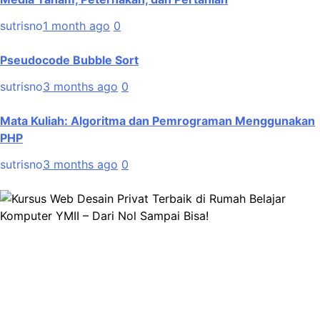
sutrisno
1 month ago
0
Pseudocode Bubble Sort
sutrisno
3 months ago
0
Mata Kuliah: Algoritma dan Pemrograman Menggunakan
PHP
sutrisno
3 months ago
0