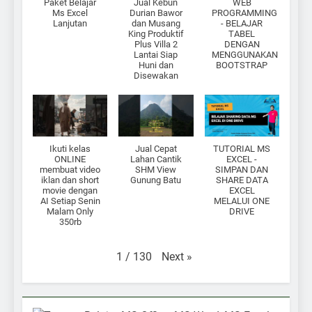
Paket Belajar
Jual Kebun
WEB
Ms Excel
Durian Bawor
PROGRAMMING
Lanjutan
dan Musang
- BELAJAR
King Produktif
TABEL
Plus Villa 2
DENGAN
Lantai Siap
MENGGUNAKAN
Huni dan
BOOTSTRAP
Disewakan
Ikuti kelas
Jual Cepat
TUTORIAL MS
ONLINE
Lahan Cantik
EXCEL -
membuat video
SHM View
SIMPAN DAN
iklan dan short
Gunung Batu
SHARE DATA
movie dengan
EXCEL
AI Setiap Senin
MELALUI ONE
Malam Only
DRIVE
350rb
Next
»
1
/
130