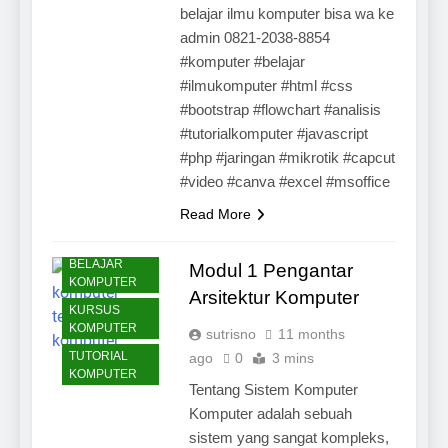
belajar ilmu komputer bisa wa ke
admin 0821-2038-8854
#komputer #belajar
#ilmukomputer #html #css
#bootstrap #flowchart #analisis
#tutorialkomputer #javascript
#php #jaringan #mikrotik #capcut
#video #canva #excel #msoffice
Read More
ARTIKEL
BELAJAR
Modul 1 Pengantar
KOMPUTER
Arsitektur Komputer
KURSUS
KOMPUTER
sutrisno
11 months
TUTORIAL
ago
0
3 mins
KOMPUTER
Tentang Sistem Komputer
Komputer adalah sebuah
sistem yang sangat kompleks,