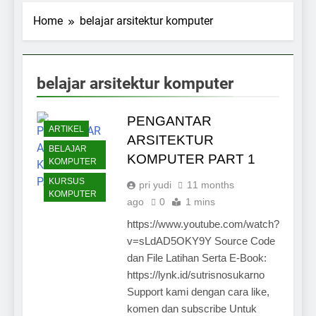
Home
belajar arsitektur komputer
belajar arsitektur komputer
PENGANTAR
ARTIKEL
ARSITEKTUR
BELAJAR
KOMPUTER PART 1
KOMPUTER
KURSUS
pri yudi
11 months
KOMPUTER
ago
0
1 mins
https://www.youtube.com/watch?
v=sLdAD5OKY9Y Source Code
dan File Latihan Serta E-Book:
https://lynk.id/sutrisnosukarno
Support kami dengan cara like,
komen dan subscribe Untuk