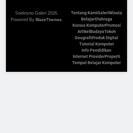
Soetrisno Galeri 2026.
Tentang Kami
Galeri
Wisata
Belajar
Olahraga
Powered By
.
BlazeThemes
Kursus Komputer
Promosi
Artikel
Budaya
Tokoh
Geografi
Produk Digital
Tutorial Komputer
Info Pendidikan
Internet Provider
Properti
Tempat Belajar Komputer