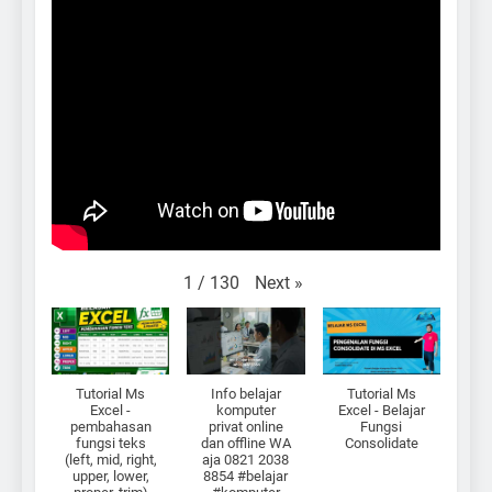
Next
»
1
/
130
Tutorial Ms
Info belajar
Tutorial Ms
Excel -
komputer
Excel - Belajar
pembahasan
privat online
Fungsi
fungsi teks
dan offline WA
Consolidate
(left, mid, right,
aja 0821 2038
upper, lower,
8854 #belajar