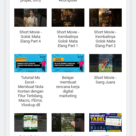
proper, trim)
#komputer
Short Movie -
Short Movie -
Short Movie -
Golok Mata
Kembalinya
Kembalinya
Elang Part 4
Golok Mata
Golok Mata
Elang Part 1
Elang Part 2
Tutorial Ms
Belajar
Short Movie -
Excel -
membuat
Sang Juara
Membuat Nota
rencana kerja
Kontan dengan
digital
Fitur Terbilang,
marketing
Macro, IfError,
Vlookup dll