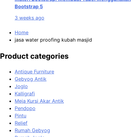
Bootstrap 5
3 weeks ago
Home
jasa water proofing kubah masjid
Product categories
Antique Furniture
Gebyog Antik
Joglo
Kalligrafi
Meja Kursi Akar Antik
Pendopo
Pintu
Relief
Rumah Gebyog