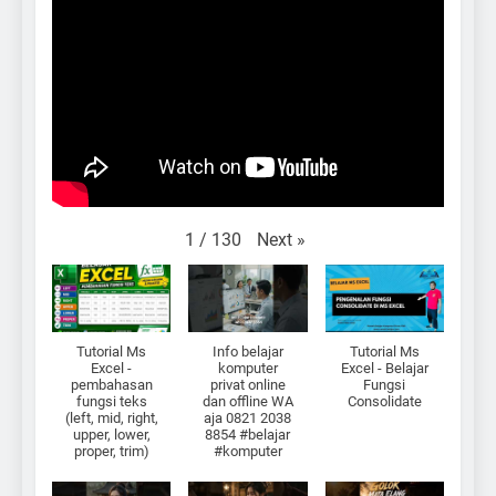
Next
»
1
/
130
Tutorial Ms
Info belajar
Tutorial Ms
Excel -
komputer
Excel - Belajar
pembahasan
privat online
Fungsi
fungsi teks
dan offline WA
Consolidate
(left, mid, right,
aja 0821 2038
upper, lower,
8854 #belajar
proper, trim)
#komputer