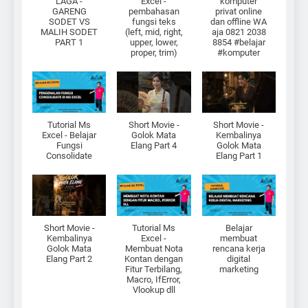
LAGA -
Excel -
komputer
GARENG
pembahasan
privat online
SODET VS
fungsi teks
dan offline WA
MALIH SODET
(left, mid, right,
aja 0821 2038
PART 1
upper, lower,
8854 #belajar
proper, trim)
#komputer
Tutorial Ms
Short Movie -
Short Movie -
Excel - Belajar
Golok Mata
Kembalinya
Fungsi
Elang Part 4
Golok Mata
Consolidate
Elang Part 1
Short Movie -
Tutorial Ms
Belajar
Kembalinya
Excel -
membuat
Golok Mata
Membuat Nota
rencana kerja
Elang Part 2
Kontan dengan
digital
Fitur Terbilang,
marketing
Macro, IfError,
Vlookup dll