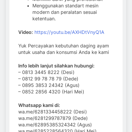
Menggunakan standart mesin
modern dan peralatan sesuai
ketentuan.
Video:
https://youtu.be/AXHDtVnyQ1A
Yuk Percayakan kebutuhan daging ayam
untuk usaha dan konsumsi Anda ke kami
Info lebih lanjut silahkan hubungi:
– 0813 3445 8222 (Desi)
– 0812 99 78 78 79 (Dede)
– 0895 3853 24342 (Agus)
– 0852 2856 4320 (Hari Mei)
Whatsapp kami di:
wa.me/6281334458222 (Desi)
wa.me/6281299787879 (Dede)
wa.me/62895385324342 (Agus)
wa.me/6285228564320 (Hari Mei)