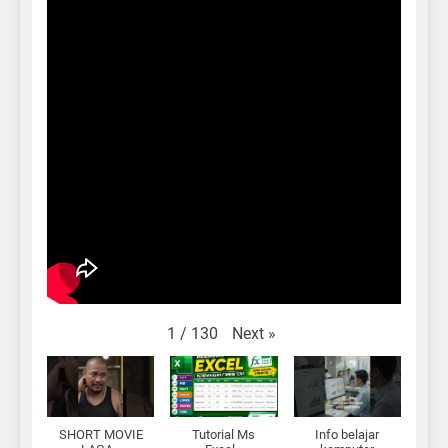
Next
»
1
/
130
SHORT MOVIE
Tutorial Ms
Info belajar