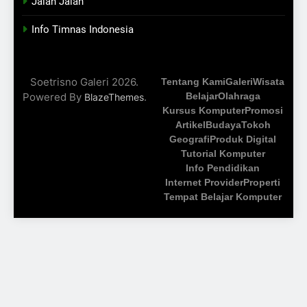
Jalan Jalan
Info Timnas Indonesia
Soetrisno Galeri 2026.
Tentang Kami
Galeri
Wisata
Powered By
.
Belajar
Olahraga
BlazeThemes
Kursus Komputer
Promosi
Artikel
Budaya
Tokoh
Geografi
Produk Digital
Tutorial Komputer
Info Pendidikan
Internet Provider
Properti
Tempat Belajar Komputer