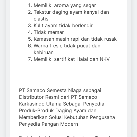
dari Samaco
Jabodetabek, Solusi
2 Weeks Ago
Memiliki aroma yang segar
Praktis untuk
Belajar SolidWorks
Tekstur daging ayam kenyal dan
Kebutuhan Rumah
untuk Pemula:
elastis
Tangga dan Usaha
Panduan Dasar
2 Weeks Ago
Kulit ayam tidak berlendir
Kuliner
Membuat Desain 3D
Keluarga Besar
Tidak memar
dari Nol di Cileungsi
Puskom Pati Berduka
Kemasan masih rapi dan tidak rusak
untuk Wilayah Cibubur,
Atas Berpulangnya
3 Weeks Ago
Warna fresh, tidak pucat dan
Gunung Putri, Kelapa
Mas Karyo, Korwil
kebiruan
Nunggal, Depok, Setu
Tangerang
dan sekitarnya
Memiliki sertifikat Halal dan NKV
PT Samaco Semesta Niaga sebagai
Distributor Resmi dari PT Samaco
Karkasindo Utama Sebagai Penyedia
Produk-Produk Daging Ayam dan
Memberikan Solusi Kebutuhan Pengusaha
Penyedia Pangan Modern