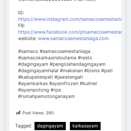
IG:
https://www.instagram.com/samacosemestaniaga/
FB:
https://www.facebook.com/ptsamacosemestaniag
website:
www.samacosemestaniaga.com
#samaco #samacosemestaniaga
#samacokarkasindoutama #resto
#dagingayam #pengolahandagingayam
#dagingayamhalal #makanan #bisnis #pati
#kabupatenpati #jawatengah
#ayamkarkas #ayamfrozen #kuliner
#ayampotong #rpa
#rumahpemotonganayam
Post Views:
390
Tagged:
dagingayam
karkasayam