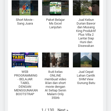
Short Movie -
Paket Belajar
Jual Kebun
Sang Juara
Ms Excel
Durian Bawor
Lanjutan
dan Musang
King Produktif
Plus Villa 2
Lantai Siap
Huni dan
Disewakan
WEB
Ikuti kelas
Jual Cepat
PROGRAMMING
ONLINE
Lahan Cantik
- BELAJAR
membuat video
SHM View
TABEL
iklan dan short
Gunung Batu
DENGAN
movie dengan
MENGGUNAKAN
AI Setiap Senin
BOOTSTRAP
Malam Only
350rb
Next
»
1
/
130