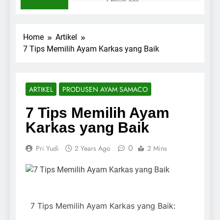
3 Hours Ago
Kebutuhan Bisnis | PT
Tips
Samaco Karkasindo
Membuat
Utama
Copywriting
2 Days Ago
Home
Artikel
yang Menarik
Materi
7 Tips Memilih Ayam Karkas yang Baik
dan
Lengkap:
Menghasilkan
Mindset
2 Days Ago
Penjualan
Seorang
Case Study:
Digital
Analisis
ARTIKEL
PRODUSEN AYAM SAMACO
Marketer
Penjualan
4 Days Ago
Toko Online
Sejarah Kabupaten
7 Tips Memilih Ayam
Pati pada Masa
Karkas yang Baik
Pangeran Pragola II
4 Days Ago
Melawan Mataram
Jadwal Indonesia vs
0
Pri Yudi
2 Years Ago
2 Mins
Vietnam di Piala AFF
2026 Malam Ini
6 Days Ago
Ayam Karkas
Tangerang dan
Jakarta Selatan
2 Weeks Ago
Berkualitas Premium
7 Tips Memilih Ayam Karkas yang Baik:
Ayam Karkas Samaco
– Kini Tersedia Retail
Kini Tersedia Retail di