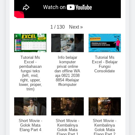
Next
»
1
/
130
Tutorial Ms
Info belajar
Tutorial Ms
Excel -
komputer
Excel - Belajar
pembahasan
privat online
Fungsi
fungsi teks
dan offline WA
Consolidate
(left, mid,
aja 0821 2038
right, upper,
8854 #belajar
lower, proper,
#komputer
trim)
Short Movie -
Short Movie -
Short Movie -
Golok Mata
Kembalinya
Kembalinya
Elang Part 4
Golok Mata
Golok Mata
Elang Part 1
Elang Part 2