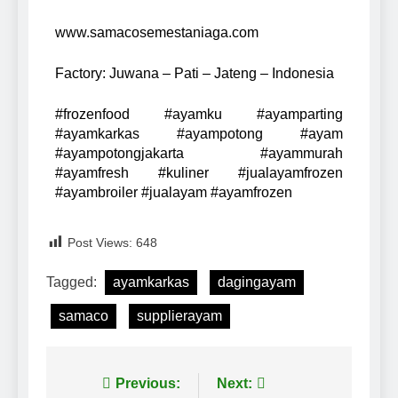
www.samacosemestaniaga.com
Factory: Juwana – Pati – Jateng – Indonesia
#frozenfood #ayamku #ayamparting
#ayamkarkas #ayampotong #ayam
#ayampotongjakarta #ayammurah
#ayamfresh #kuliner #jualayamfrozen
#ayambroiler #jualayam #ayamfrozen
Post Views:
648
Tagged:
ayamkarkas
dagingayam
samaco
supplierayam
Previous:
Next: