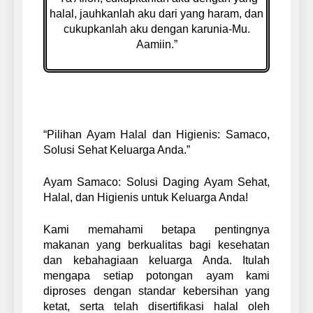
Solusi Praktis
untuk Pemula:
2 Weeks Ago
untuk
halal, jauhkanlah aku dari yang haram, dan
Panduan
Keluarga
Kebutuhan
cukupkanlah aku dengan karunia-Mu.
Dasar
Besar
Rumah
Aamiin.”
Membuat
Puskom Pati
Tangga dan
2 Weeks Ago
Desain 3D
Berduka Atas
Usaha Kuliner
Skript VBA
dari Nol di
Berpulangnya
untuk
Cileungsi
Mas Karyo,
Menghitung
untuk Wilayah
3 Weeks Ago
Korwil
Sum, Max,
Cibubur,
Tangerang
Min, Average
Gunung Putri,
“Pilihan Ayam Halal dan Higienis: Samaco,
Kelapa
Solusi Sehat Keluarga Anda.”
Nunggal,
Depok, Setu
dan
Ayam Samaco: Solusi Daging Ayam Sehat,
sekitarnya
Halal, dan Higienis untuk Keluarga Anda!
Kami memahami betapa pentingnya
makanan yang berkualitas bagi kesehatan
dan kebahagiaan keluarga Anda. Itulah
mengapa setiap potongan ayam kami
diproses dengan standar kebersihan yang
ketat, serta telah disertifikasi halal oleh