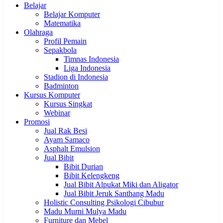
Belajar
Belajar Komputer
Matematika
Olahraga
Profil Pemain
Sepakbola
Timnas Indonesia
Liga Indonesia
Stadion di Indonesia
Badminton
Kursus Komputer
Kursus Singkat
Webinar
Promosi
Jual Rak Besi
Ayam Samaco
Asphalt Emulsion
Jual Bibit
Bibit Durian
Bibit Kelengkeng
Jual Bibit Alpukat Miki dan Aligator
Jual Bibit Jeruk Santhang Madu
Holistic Consulting Psikologi Cibubur
Madu Murni Mulya Madu
Furniture dan Mebel