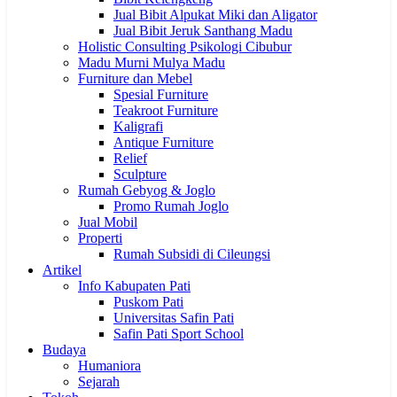
Jual Bibit Alpukat Miki dan Aligator
Jual Bibit Jeruk Santhang Madu
Holistic Consulting Psikologi Cibubur
Madu Murni Mulya Madu
Furniture dan Mebel
Spesial Furniture
Teakroot Furniture
Kaligrafi
Antique Furniture
Relief
Sculpture
Rumah Gebyog & Joglo
Promo Rumah Joglo
Jual Mobil
Properti
Rumah Subsidi di Cileungsi
Artikel
Info Kabupaten Pati
Puskom Pati
Universitas Safin Pati
Safin Pati Sport School
Budaya
Humaniora
Sejarah