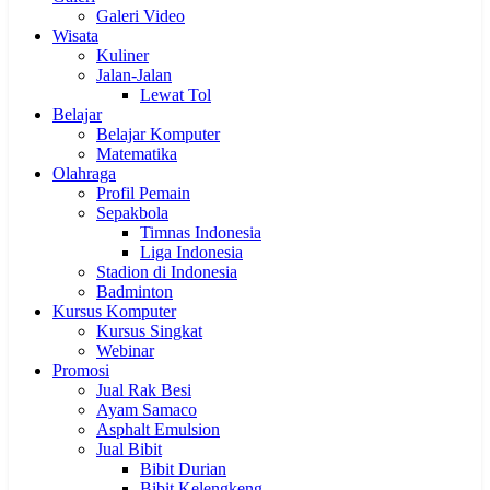
Galeri Video
Wisata
Kuliner
Jalan-Jalan
Lewat Tol
Belajar
Belajar Komputer
Matematika
Olahraga
Profil Pemain
Sepakbola
Timnas Indonesia
Liga Indonesia
Stadion di Indonesia
Badminton
Kursus Komputer
Kursus Singkat
Webinar
Promosi
Jual Rak Besi
Ayam Samaco
Asphalt Emulsion
Jual Bibit
Bibit Durian
Bibit Kelengkeng