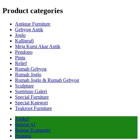
Product categories
Antique Furniture
Gebyog Antik
Joglo
Kalligrafi
Meja Kursi Akar Antik
Pendopo
Pintu
Relief
Rumah Gebyog
Rumah Joglo
Rumah Joglo & Rumah Gebyog
Sculpture
Soetrisno Galeri
Special Furniture
Special Kategori
Teakroot Furniture
Artikel
Belajar AI
Belajar Komputer
Promosi