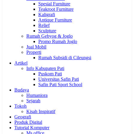
Spesial Furniture
Teakroot Furniture
Kaligrafi
Antique Furniture
Relief
Sculpture
Rumah Gebyog & Joglo
Promo Rumah Joglo
Jual Mobil
Properti
Rumah Subsidi di Cileungsi
Artikel
Info Kabupaten Pati
Puskom Pati
Universitas Safin Pati
Safin Pati Sport School
Budaya
Humaniora
Sejarah
Tokoh
Kisah Inspiratif
Geografi
Produk Digital
Tutorial Komputer
Ms office