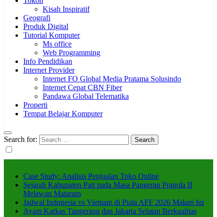
Tokoh
Kisah Inspiratif
Geografi
Produk Digital
Tutorial Komputer
Ms office
Web Programming
Info Pendidikan
Internet Provider
Internet FO Global Media Pratama Solusindo
Internet Cepat CBN Fiber
Pandawa Global Telematika
Properti
Tempat Belajar Komputer
Search for:
Case Study: Analisis Penjualan Toko Online
Sejarah Kabupaten Pati pada Masa Pangeran Pragola II
Melawan Mataram
Jadwal Indonesia vs Vietnam di Piala AFF 2026 Malam Ini
Ayam Karkas Tangerang dan Jakarta Selatan Berkualitas