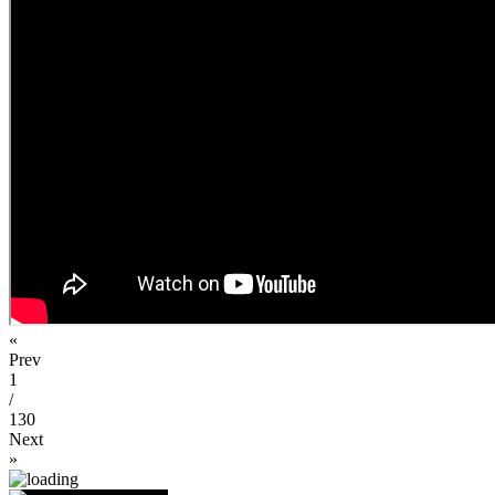
«
Prev
1
/
130
Next
»