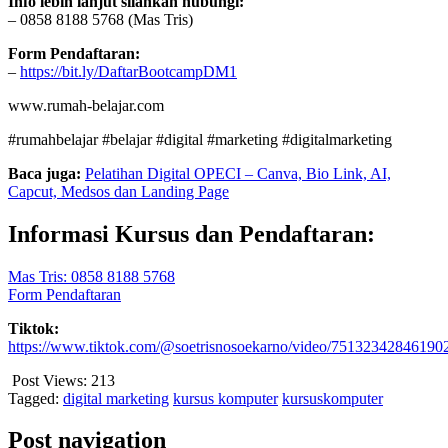
Info lebih lanjut silahkan hubungi:
– 0858 8188 5768 (Mas Tris)
Form Pendaftaran:
–
https://bit.ly/DaftarBootcampDM1
www.rumah-belajar.com
#rumahbelajar #belajar #digital #marketing #digitalmarketing
Baca juga:
Pelatihan Digital OPECI – Canva, Bio Link, AI,
Capcut, Medsos dan Landing Page
Informasi Kursus dan Pendaftaran:
Mas Tris: 0858 8188 5768
Form Pendaftaran
Tiktok:
https://www.tiktok.com/@soetrisnosoekarno/video/75132342846190
Post Views:
213
Tagged:
digital marketing
kursus komputer
kursuskomputer
Post navigation