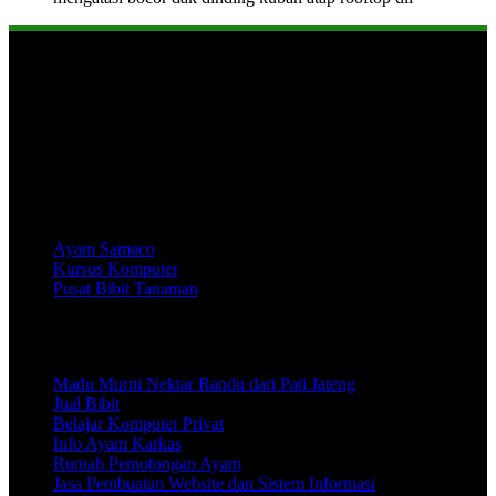
Tentang Soetrisno Galeri
Website ini berisi beragam informasi menarik dan juga produk-
produk yang reccomended untuk memenuhi kebutuhan Anda.
Produk:
Ayam Samaco
Kursus Komputer
Pusat Bibit Tanaman
Info Wisata, Jalan-Jalan, Seputar Olahraga Khususnya Timnas
Indoonesia
Madu Murni Nektar Randu dari Pati Jateng
Jual Bibit
Belajar Komputer Privat
Info Ayam Karkas
Rumah Pemotongan Ayam
Jasa Pembuatan Website dan Sistem Informasi