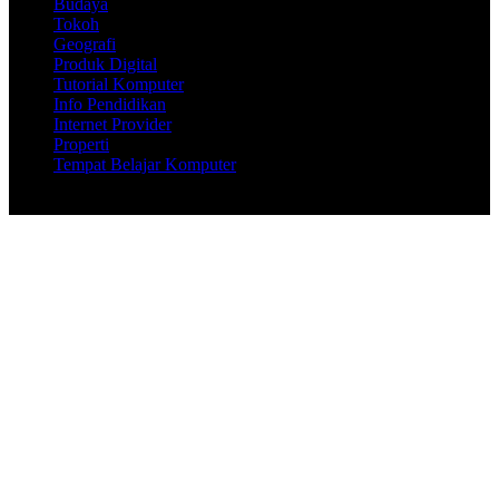
Budaya
Tokoh
Geografi
Produk Digital
Tutorial Komputer
Info Pendidikan
Internet Provider
Properti
Tempat Belajar Komputer