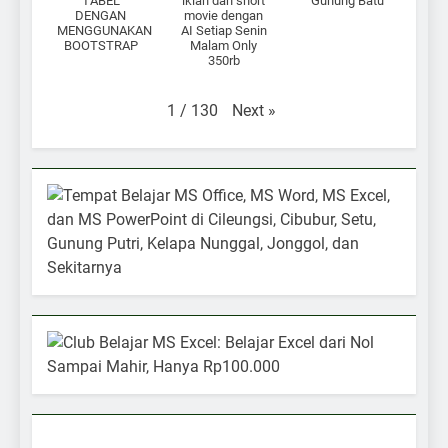
TABEL
iklan dan short
Gunung Batu
DENGAN
movie dengan
MENGGUNAKAN
AI Setiap Senin
BOOTSTRAP
Malam Only
350rb
Next
»
1
/
130