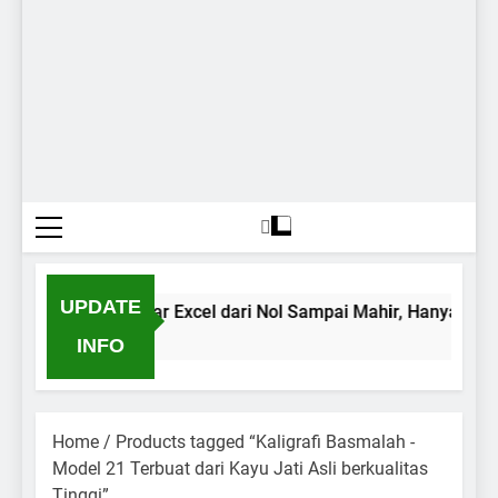
UPDATE
ar MS Excel: Belajar Excel dari Nol Sampai Mahir, Hanya Rp10
go
INFO
Home
/ Products tagged “Kaligrafi Basmalah -
Model 21 Terbuat dari Kayu Jati Asli berkualitas
Tinggi”