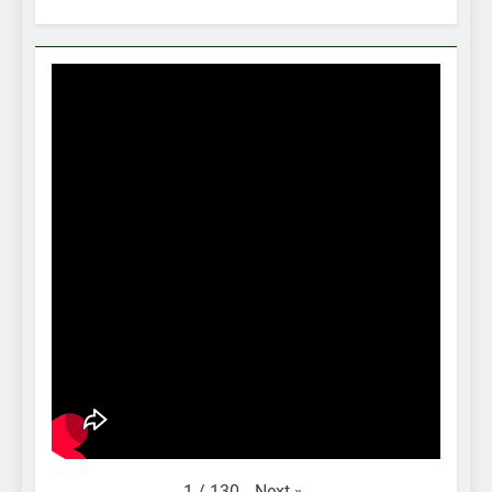
Next
»
1
/
130