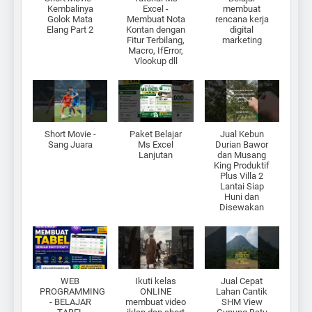
Kembalinya
Excel -
membuat
Golok Mata
Membuat Nota
rencana kerja
Elang Part 2
Kontan dengan
digital
Fitur Terbilang,
marketing
Macro, IfError,
Vlookup dll
Short Movie -
Paket Belajar
Jual Kebun
Sang Juara
Ms Excel
Durian Bawor
Lanjutan
dan Musang
King Produktif
Plus Villa 2
Lantai Siap
Huni dan
Disewakan
WEB
Ikuti kelas
Jual Cepat
PROGRAMMING
ONLINE
Lahan Cantik
- BELAJAR
membuat video
SHM View