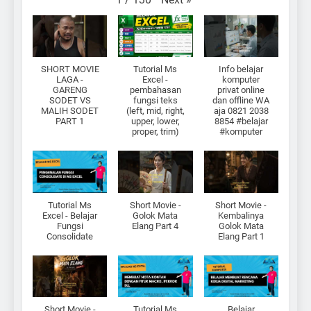
SHORT MOVIE
Tutorial Ms
Info belajar
LAGA -
Excel -
komputer
GARENG
pembahasan
privat online
SODET VS
fungsi teks
dan offline WA
MALIH SODET
(left, mid, right,
aja 0821 2038
PART 1
upper, lower,
8854 #belajar
proper, trim)
#komputer
Tutorial Ms
Short Movie -
Short Movie -
Excel - Belajar
Golok Mata
Kembalinya
Fungsi
Elang Part 4
Golok Mata
Consolidate
Elang Part 1
Short Movie -
Tutorial Ms
Belajar