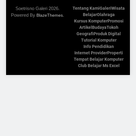
Soetrisno Galeri 2026.
Tentang Kami
Galeri
Wisata
Belajar
Olahraga
Powered By
.
BlazeThemes
Kursus Komputer
Promosi
Artikel
Budaya
Tokoh
Geografi
Produk Digital
Tutorial Komputer
Info Pendidikan
Internet Provider
Properti
Tempat Belajar Komputer
Club Belajar Ms Excel