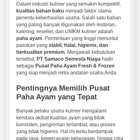
2 Weeks Ago
Dalam industri kuliner yang semakin kompetitif,
Berkualitas Premium –
Ayam Karkas Samaco
Kini Tersedia Retail
kualitas bahan baku
menjadi faktor utama
Kini Tersedia Retail di
dari Samaco
penentu keberhasilan usaha. Salah satu bahan
Jabodetabek, Solusi
2 Weeks Ago
yang paling banyak digunakan oleh restoran,
Praktis untuk
Kebutuhan Rumah
katering, reseller, dan UMKM kuliner adalah
Tangga dan Usaha
paha ayam
. Permintaan yang tinggi menuntut
Kuliner
pasokan yang
stabil, halal, higienis, dan
berkualitas premium
. Menjawab kebutuhan
tersebut,
PT Samaco Semesta Niaga
hadir
sebagai
Pusat Paha Ayam Fresh & Frozen
yang siap menjadi mitra andalan usaha Anda.
Pentingnya Memilih Pusat
Paha Ayam yang Tepat
Banyak pelaku usaha kuliner mengalami
kendala akibat kualitas ayam yang tidak
konsisten, pengiriman terlambat, atau proses
yang tidak higienis. Hal ini tentu berdampak
pada rasa, kepercayaan pelanggan, hingga citra