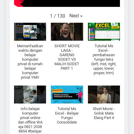
Next
»
1
/
130
Memanfaatkan
SHORT MOVIE
Tutorial Ms
waktu dengan
LAGA -
Excel -
belajar
GARENG
pembahasan
komputer
SODET VS
fungsi teks
privat di rumah
MALIH SODET
(left, mid, right,
belajar
PART 1
upper, lower,
komputer
proper, trim)
privat YMII
Info belajar
Tutorial Ms
Short Movie -
komputer
Excel - Belajar
Golok Mata
privat online
Fungsi
Elang Part 4
dan offline WA
Consolidate
aja 0821 2038
8854 #belajar