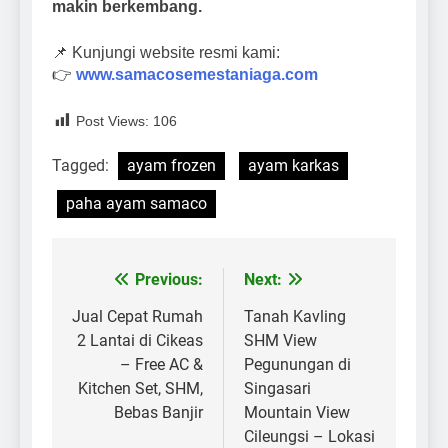
makin berkembang.
📌 Kunjungi website resmi kami:
👉
www.samacosemestaniaga.com
Post Views:
106
Tagged:
ayam frozen
ayam karkas
paha ayam samaco
Previous:
Next:
Post
navigation
Jual Cepat Rumah
Tanah Kavling
2 Lantai di Cikeas
SHM View
– Free AC &
Pegunungan di
Kitchen Set, SHM,
Singasari
Bebas Banjir
Mountain View
Cileungsi – Lokasi