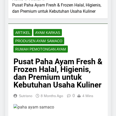
Supplier
Pusat Paha Ayam Fresh & Frozen Halal, Higienis,
Daging Ayam
dan Premium untuk Kebutuhan Usaha Kuliner
Berkualitas,
23 Hours Ago
Halal dan
Tips Membuat
Higienis untuk
Copywriting yang
Kebutuhan
Menarik dan
3 Days Ago
Bisnis | PT
ARTIKEL
AYAM KARKAS
Menghasilkan
Materi Lengkap:
Samaco
Penjualan
PRODUSEN AYAM SAMACO
Mindset Seorang
Karkasindo
Digital Marketer
Utama
3 Days Ago
RUMAH PEMOTONGAN AYAM
Case Study:
Analisis
Pusat Paha Ayam Fresh &
Penjualan
5 Days Ago
Frozen Halal, Higienis,
Toko Online
Sejarah Kabupaten
dan Premium untuk
Pati pada Masa
Pangeran Pragola II
Kebutuhan Usaha Kuliner
5 Days Ago
Melawan Mataram
Jadwal Indonesia vs
Vietnam di Piala AFF
0
Sutrisno
8 Months Ago
4 Mins
2026 Malam Ini
1 Week Ago
Ayam Karkas
Tangerang dan
Jakarta Selatan