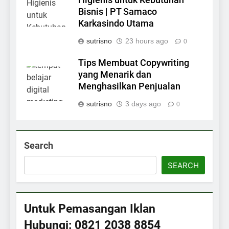
Higienis untuk Kebutuhan
Bisnis | PT Samaco
Karkasindo Utama
sutrisno
23 hours ago
0
Tips Membuat Copywriting
yang Menarik dan
Menghasilkan Penjualan
sutrisno
3 days ago
0
Search
SEARCH
Untuk Pemasangan Iklan
Hubungi: 0821 2038 8854