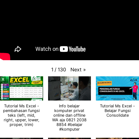
Next
»
1
/
130
Tutorial Ms Excel -
Info belajar
Tutorial Ms Excel -
pembahasan fungsi
komputer privat
Belajar Fungsi
teks (left, mid,
online dan offline
Consolidate
right, upper, lower,
WA aja 0821 2038
proper, trim)
8854 #belajar
#komputer