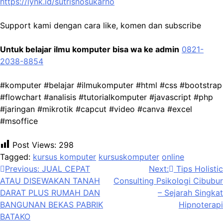
https://lynk.id/sutrisnosukarno
Support kami dengan cara like, komen dan subscribe
Untuk belajar ilmu komputer bisa wa ke admin
0821-
2038-8854
#komputer #belajar #ilmukomputer #html #css #bootstrap
#flowchart #analisis #tutorialkomputer #javascript #php
#jaringan #mikrotik #capcut #video #canva #excel
#msoffice
Post Views:
298
Tagged:
kursus komputer
kursuskomputer
online
Post
Previous:
JUAL CEPAT
Next:
Tips Holistic
ATAU DISEWAKAN TANAH
Consulting Psikologi Cibubur
navigation
DARAT PLUS RUMAH DAN
– Sejarah Singkat
BANGUNAN BEKAS PABRIK
Hipnoterapi
BATAKO