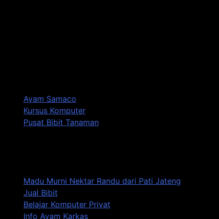
Tentang Soetrisno Galeri
Website ini berisi beragam informasi menarik dan juga
produk-produk yang reccomended untuk memenuhi
kebutuhan Anda.
Produk:
Ayam Samaco
Kursus Komputer
Pusat Bibit Tanaman
Info Wisata, Jalan-Jalan, Seputar Olahraga Khususnya
Timnas Indoonesia
Madu Murni Nektar Randu dari Pati Jateng
Jual Bibit
Belajar Komputer Privat
Info Ayam Karkas