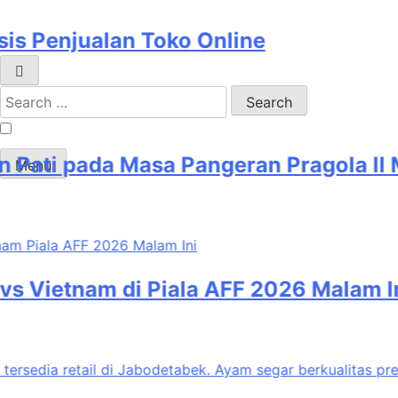
Penjualan Toko Online
Search
for:
ti pada Masa Pangeran Pragola II Me
Menu
ietnam di Piala AFF 2026 Malam Ini