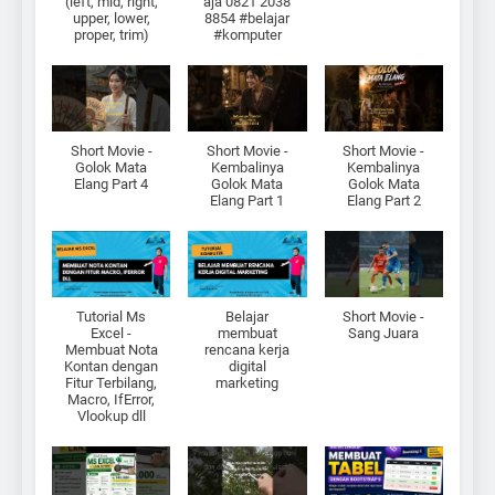
(left, mid, right,
aja 0821 2038
upper, lower,
8854 #belajar
proper, trim)
#komputer
Short Movie -
Short Movie -
Short Movie -
Golok Mata
Kembalinya
Kembalinya
Elang Part 4
Golok Mata
Golok Mata
Elang Part 1
Elang Part 2
Tutorial Ms
Belajar
Short Movie -
Excel -
membuat
Sang Juara
Membuat Nota
rencana kerja
Kontan dengan
digital
Fitur Terbilang,
marketing
Macro, IfError,
Vlookup dll