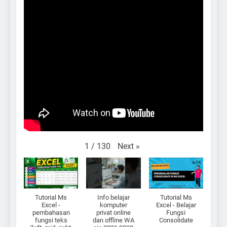
Next
»
1
/
130
Tutorial Ms
Info belajar
Tutorial Ms
Excel -
komputer
Excel - Belajar
pembahasan
privat online
Fungsi
fungsi teks
dan offline WA
Consolidate