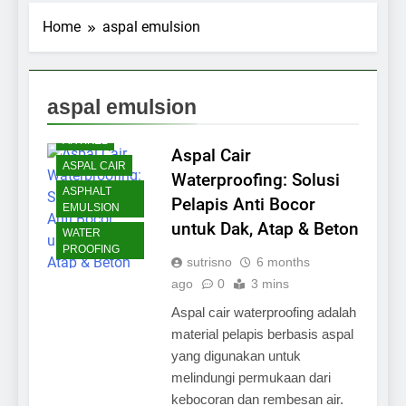
Home
aspal emulsion
aspal emulsion
ARTIKEL
Aspal Cair
ASPAL CAIR
Waterproofing: Solusi
ASPHALT
Pelapis Anti Bocor
EMULSION
untuk Dak, Atap & Beton
WATER
PROOFING
sutrisno
6 months
ago
0
3 mins
Aspal cair waterproofing adalah
material pelapis berbasis aspal
yang digunakan untuk
melindungi permukaan dari
kebocoran dan rembesan air.