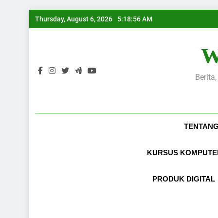
Skip
Thursday, August 6, 2026
5:18:57 AM
to
content
W
Berita
TENTANG
KURSUS KOMPUTE
PRODUK DIGITAL