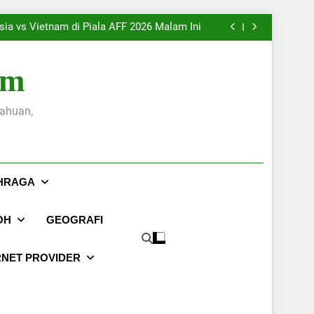
Tersedia Retail dari Samaco
Case Study: Analisis Penjualan Toko Online
Masa Pangeran Pragola II Melawan Mataram
sia vs Vietnam di Piala AFF 2026 Malam Ini
akarta Selatan Berkualitas Premium – Kini
Tersedia Retail dari Samaco
Case Study: Analisis Penjualan Toko Online
Masa Pangeran Pragola II Melawan Mataram
om
sia vs Vietnam di Piala AFF 2026 Malam Ini
akarta Selatan Berkualitas Premium – Kini
Tersedia Retail dari Samaco
tahuan,
HRAGA
OH
GEOGRAFI
RNET PROVIDER