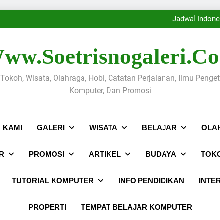
Sejarah Kabupaten Pati pada 
Jadwal Indone
Ayam Karkas Tangerang dan J
Sejarah Kabupaten Pati pada 
ww.soetrisnogaleri.c
Jadwal Indone
Ayam Karkas Tangerang dan J
, Tokoh, Wisata, Olahraga, Hobi, Catatan Perjalanan, Ilmu Penge
Komputer, Dan Promosi
 KAMI
GALERI
WISATA
BELAJAR
OLA
R
PROMOSI
ARTIKEL
BUDAYA
TOK
TUTORIAL KOMPUTER
INFO PENDIDIKAN
INTE
PROPERTI
TEMPAT BELAJAR KOMPUTER