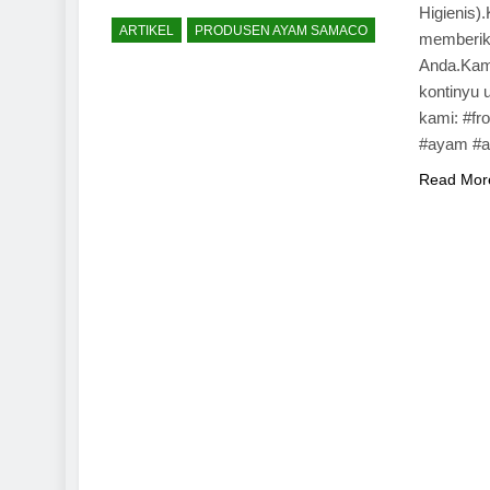
Higienis)
ARTIKEL
PRODUSEN AYAM SAMACO
memberika
Anda.Kam
kontinyu u
kami: #f
#ayam #a
Read Mor