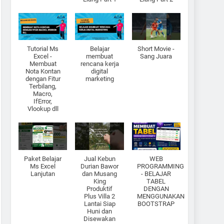
Tutorial Ms
Belajar
Short Movie -
Excel -
membuat
Sang Juara
Membuat
rencana kerja
Nota Kontan
digital
dengan Fitur
marketing
Terbilang,
Macro,
IfError,
Vlookup dll
Paket Belajar
Jual Kebun
WEB
Ms Excel
Durian Bawor
PROGRAMMING
Lanjutan
dan Musang
- BELAJAR
King
TABEL
Produktif
DENGAN
Plus Villa 2
MENGGUNAKAN
Lantai Siap
BOOTSTRAP
Huni dan
Disewakan