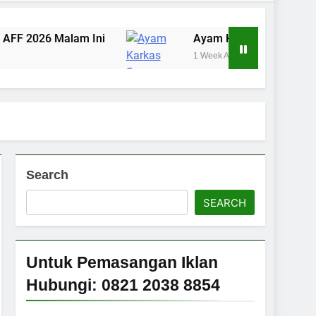
alam Ini
Ayam Karkas Tangerang dan Jakarta 
1 Week Ago
Search
SEARCH
Untuk Pemasangan Iklan
Hubungi: 0821 2038 8854