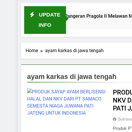
UPDATE
n Pati pada Masa Pangeran Pragola II Melawan Mataram
INFO
Home
ayam karkas di jawa tengah
ayam karkas di jawa tengah
PRODU
NKV D
PATI 
Sutrisn
Produk P