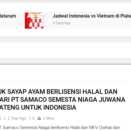
Jadwal Indonesia vs Vietnam di Piala AFF 2026 M
3 Days Ago
K SAYAP AYAM BERLISENSI HALAL DAN
ARI PT SAMACO SEMESTA NIAGA JUWANA
JATENG UNTUK INDONESIA
o
1 Year Ago
0
1 Mins
T Samaco Semesta Niaga berlisensi Halal dan NKV (Sehat dan