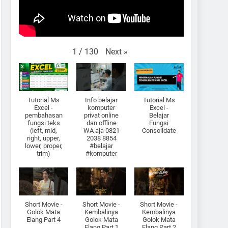
Next
»
1
/
130
Tutorial Ms
Info belajar
Tutorial Ms
Excel -
komputer
Excel -
pembahasan
privat online
Belajar
fungsi teks
dan offline
Fungsi
(left, mid,
WA aja 0821
Consolidate
right, upper,
2038 8854
lower, proper,
#belajar
trim)
#komputer
Short Movie -
Short Movie -
Short Movie -
Golok Mata
Kembalinya
Kembalinya
Elang Part 4
Golok Mata
Golok Mata
Elang Part 1
Elang Part 2