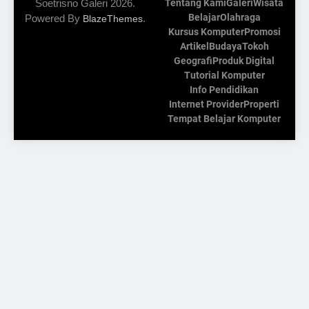
Soetrisno Galeri 2026.
Tentang Kami
Galeri
Wisata
Belajar
Olahraga
Powered By
.
BlazeThemes
Kursus Komputer
Promosi
Artikel
Budaya
Tokoh
Geografi
Produk Digital
Tutorial Komputer
Info Pendidikan
Internet Provider
Properti
Tempat Belajar Komputer