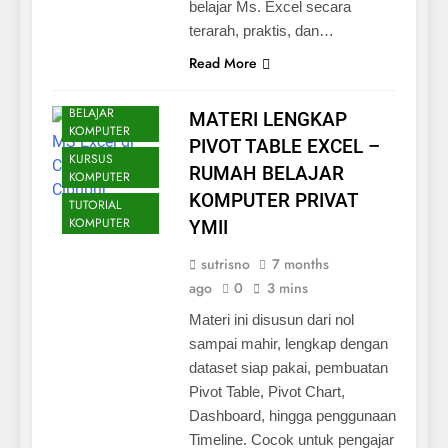
belajar Ms. Excel secara
terarah, praktis, dan…
Read More
ARTIKEL
BELAJAR
MATERI LENGKAP
KOMPUTER
PIVOT TABLE EXCEL –
KURSUS
RUMAH BELAJAR
KOMPUTER
KOMPUTER PRIVAT
TUTORIAL
KOMPUTER
YMII
sutrisno
7 months
ago
0
3 mins
Materi ini disusun dari nol
sampai mahir, lengkap dengan
dataset siap pakai, pembuatan
Pivot Table, Pivot Chart,
Dashboard, hingga penggunaan
Timeline. Cocok untuk pengajar