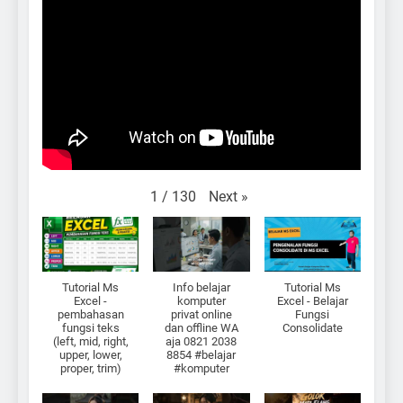
Next
»
1
/
130
Tutorial Ms
Info belajar
Tutorial Ms
Excel -
komputer
Excel - Belajar
pembahasan
privat online
Fungsi
fungsi teks
dan offline WA
Consolidate
(left, mid, right,
aja 0821 2038
upper, lower,
8854 #belajar
proper, trim)
#komputer