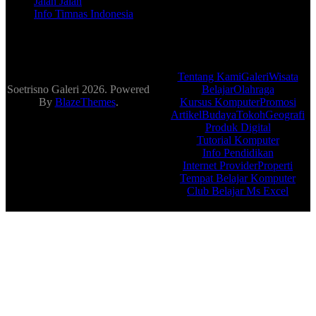
Jalan Jalan
Info Timnas Indonesia
Tentang Kami
Galeri
Wisata
Soetrisno Galeri 2026. Powered
Belajar
Olahraga
By
BlazeThemes
.
Kursus Komputer
Promosi
Artikel
Budaya
Tokoh
Geografi
Produk Digital
Tutorial Komputer
Info Pendidikan
Internet Provider
Properti
Tempat Belajar Komputer
Club Belajar Ms Excel