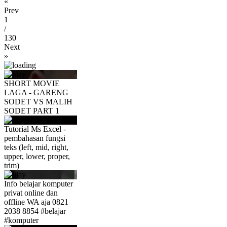
«
Prev
1
/
130
Next
»
SHORT MOVIE
LAGA - GARENG
SODET VS MALIH
SODET PART 1
Tutorial Ms Excel -
pembahasan fungsi
teks (left, mid, right,
upper, lower, proper,
trim)
Info belajar komputer
privat online dan
offline WA aja 0821
2038 8854 #belajar
#komputer