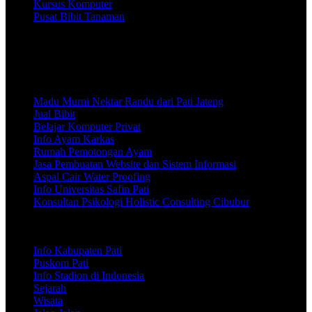
Kursus Komputer
Pusat Bibit Tanaman
Info Wisata, Jalan-Jalan, Seputar Olahraga Khususnya Timnas
Indoonesia
Madu Murni Nektar Randu dari Pati Jateng
Jual Bibit
Belajar Komputer Privat
Info Ayam Karkas
Rumah Pemotongan Ayam
Jasa Pembuatan Website dan Sistem Informasi
Aspal Cair Water Proofing
Info Universitas Safin Pati
Konsultan Psikologi Holistic Consulting Cibubur
Info Kabupaten Pati
Puskom Pati
Info Stadion di Indonesia
Sejarah
Wisata