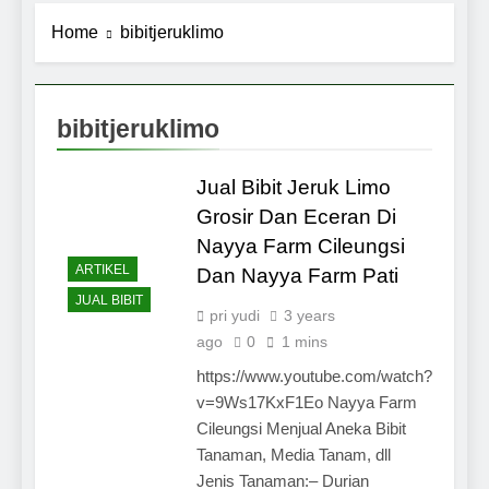
Home
bibitjeruklimo
bibitjeruklimo
Jual Bibit Jeruk Limo
Grosir Dan Eceran Di
Nayya Farm Cileungsi
ARTIKEL
Dan Nayya Farm Pati
JUAL BIBIT
pri yudi
3 years
ago
0
1 mins
https://www.youtube.com/watch?
v=9Ws17KxF1Eo Nayya Farm
Cileungsi Menjual Aneka Bibit
Tanaman, Media Tanam, dll
Jenis Tanaman:– Durian