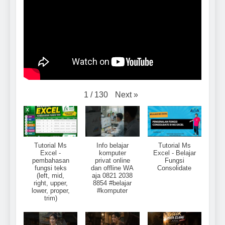
Next
»
1
/
130
Tutorial Ms
Info belajar
Tutorial Ms
Excel -
komputer
Excel - Belajar
pembahasan
privat online
Fungsi
fungsi teks
dan offline WA
Consolidate
(left, mid,
aja 0821 2038
right, upper,
8854 #belajar
lower, proper,
#komputer
trim)