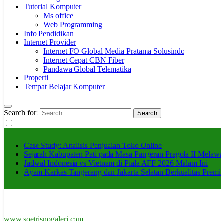
Tutorial Komputer
Ms office
Web Programming
Info Pendidikan
Internet Provider
Internet FO Global Media Pratama Solusindo
Internet Cepat CBN Fiber
Pandawa Global Telematika
Properti
Tempat Belajar Komputer
Search for:
Case Study: Analisis Penjualan Toko Online
Sejarah Kabupaten Pati pada Masa Pangeran Pragola II Mela
Jadwal Indonesia vs Vietnam di Piala AFF 2026 Malam Ini
Ayam Karkas Tangerang dan Jakarta Selatan Berkualitas Premi
www.soetrisnogaleri.com