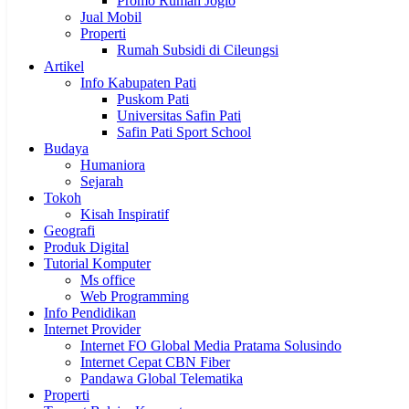
Promo Rumah Joglo
Jual Mobil
Properti
Rumah Subsidi di Cileungsi
Artikel
Info Kabupaten Pati
Puskom Pati
Universitas Safin Pati
Safin Pati Sport School
Budaya
Humaniora
Sejarah
Tokoh
Kisah Inspiratif
Geografi
Produk Digital
Tutorial Komputer
Ms office
Web Programming
Info Pendidikan
Internet Provider
Internet FO Global Media Pratama Solusindo
Internet Cepat CBN Fiber
Pandawa Global Telematika
Properti