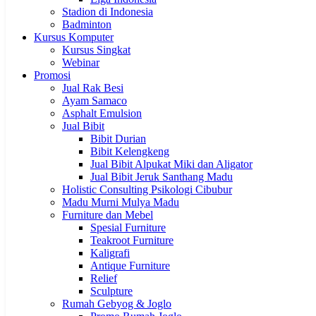
Stadion di Indonesia
Badminton
Kursus Komputer
Kursus Singkat
Webinar
Promosi
Jual Rak Besi
Ayam Samaco
Asphalt Emulsion
Jual Bibit
Bibit Durian
Bibit Kelengkeng
Jual Bibit Alpukat Miki dan Aligator
Jual Bibit Jeruk Santhang Madu
Holistic Consulting Psikologi Cibubur
Madu Murni Mulya Madu
Furniture dan Mebel
Spesial Furniture
Teakroot Furniture
Kaligrafi
Antique Furniture
Relief
Sculpture
Rumah Gebyog & Joglo