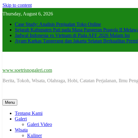
Skip to content
Thursday, August 6, 2026
Case Study: Analisis Penjualan Toko Online
Sejarah Kabupaten Pati pada Masa Pangeran Pragola II Mela
Jadwal Indonesia vs Vietnam di Piala AFF 2026 Malam Ini
Ayam Karkas Tangerang dan Jakarta Selatan Berkualitas Premi
www.soetrisnogaleri.com
Berita, Tokoh, Wisata, Olahraga, Hobi, Catatan Perjalanan, Ilmu Pe
Menu
Tentang Kami
Galeri
Galeri Video
Wisata
Kuliner