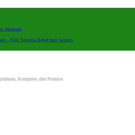
wan Mataram
um – Kini Tersedia Retail dari Samaco
ngetahuan, Komputer, dan Promosi