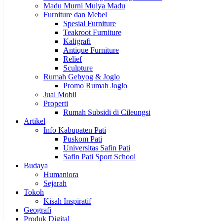
Madu Murni Mulya Madu
Furniture dan Mebel
Spesial Furniture
Teakroot Furniture
Kaligrafi
Antique Furniture
Relief
Sculpture
Rumah Gebyog & Joglo
Promo Rumah Joglo
Jual Mobil
Properti
Rumah Subsidi di Cileungsi
Artikel
Info Kabupaten Pati
Puskom Pati
Universitas Safin Pati
Safin Pati Sport School
Budaya
Humaniora
Sejarah
Tokoh
Kisah Inspiratif
Geografi
Produk Digital