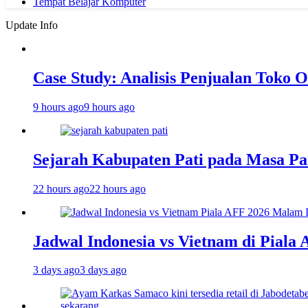
Tempat Belajar Komputer
Update Info
Case Study: Analisis Penjualan Toko O
9 hours ago
9 hours ago
Sejarah Kabupaten Pati pada Masa P
22 hours ago
22 hours ago
Jadwal Indonesia vs Vietnam di Piala
3 days ago
3 days ago