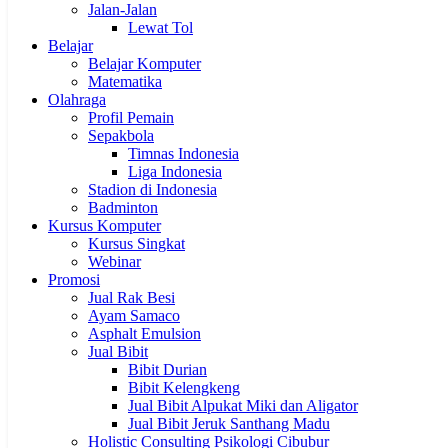
Jalan-Jalan
Lewat Tol
Belajar
Belajar Komputer
Matematika
Olahraga
Profil Pemain
Sepakbola
Timnas Indonesia
Liga Indonesia
Stadion di Indonesia
Badminton
Kursus Komputer
Kursus Singkat
Webinar
Promosi
Jual Rak Besi
Ayam Samaco
Asphalt Emulsion
Jual Bibit
Bibit Durian
Bibit Kelengkeng
Jual Bibit Alpukat Miki dan Aligator
Jual Bibit Jeruk Santhang Madu
Holistic Consulting Psikologi Cibubur