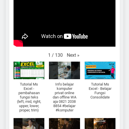
Next
»
1
/
130
Tutorial Ms
Info belajar
Tutorial Ms
Excel -
komputer
Excel - Belajar
pembahasan
privat online
Fungsi
fungsi teks
dan offline WA
Consolidate
(left, mid, right,
aja 0821 2038
upper, lower,
8854 #belajar
proper, trim)
#komputer