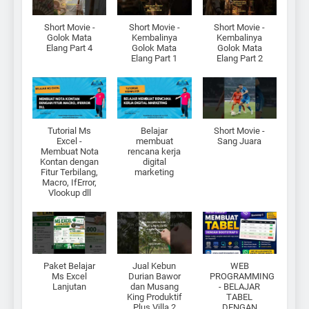
Short Movie -
Short Movie -
Short Movie -
Golok Mata
Kembalinya
Kembalinya
Elang Part 4
Golok Mata
Golok Mata
Elang Part 1
Elang Part 2
Tutorial Ms
Belajar
Short Movie -
Excel -
membuat
Sang Juara
Membuat Nota
rencana kerja
Kontan dengan
digital
Fitur Terbilang,
marketing
Macro, IfError,
Vlookup dll
Paket Belajar
Jual Kebun
WEB
Ms Excel
Durian Bawor
PROGRAMMING
Lanjutan
dan Musang
- BELAJAR
King Produktif
TABEL
Plus Villa 2
DENGAN