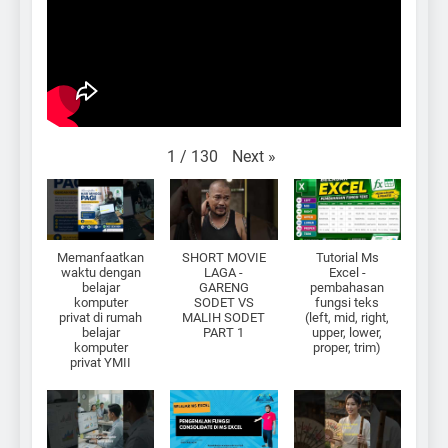
Next
»
1
/
130
Memanfaatkan
SHORT MOVIE
Tutorial Ms
waktu dengan
LAGA -
Excel -
belajar
GARENG
pembahasan
komputer
SODET VS
fungsi teks
privat di rumah
MALIH SODET
(left, mid, right,
belajar
PART 1
upper, lower,
komputer
proper, trim)
privat YMII