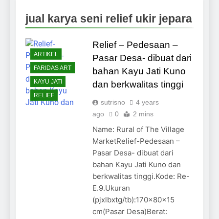
jual karya seni relief ukir jepara
Relief – Pedesaan –
ARTIKEL
Pasar Desa- dibuat dari
FARIDAS ART
bahan Kayu Jati Kuno
KAYU JATI
dan berkwalitas tinggi
RELIEF
sutrisno
4 years
ago
0
2 mins
Name: Rural of The Village
MarketRelief-Pedesaan –
Pasar Desa- dibuat dari
bahan Kayu Jati Kuno dan
berkwalitas tinggi.Kode: Re-
E.9.Ukuran
(pjxlbxtg/tb):170x80x15
cm(Pasar Desa)Berat: