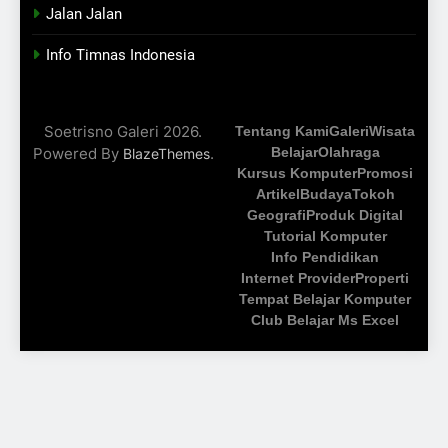
Jalan Jalan
Info Timnas Indonesia
Soetrisno Galeri 2026.
Tentang Kami
Galeri
Wisata
Powered By
.
Belajar
Olahraga
BlazeThemes
Kursus Komputer
Promosi
Artikel
Budaya
Tokoh
Geografi
Produk Digital
Tutorial Komputer
Info Pendidikan
Internet Provider
Properti
Tempat Belajar Komputer
Club Belajar Ms Excel