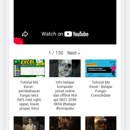
Next
»
1
/
130
Tutorial Ms
Info belajar
Tutorial Ms
Excel -
komputer
Excel - Belajar
pembahasan
privat online
Fungsi
fungsi teks
dan offline WA
Consolidate
(left, mid, right,
aja 0821 2038
upper, lower,
8854 #belajar
proper, trim)
#komputer