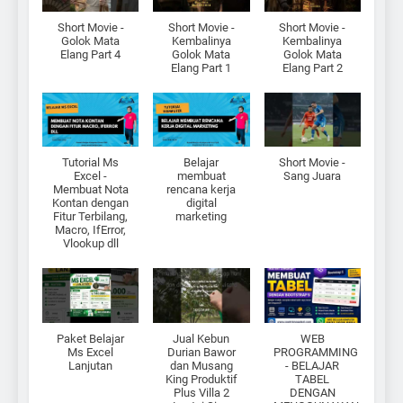
Short Movie -
Short Movie -
Short Movie -
Golok Mata
Kembalinya
Kembalinya
Elang Part 4
Golok Mata
Golok Mata
Elang Part 1
Elang Part 2
Tutorial Ms
Belajar
Short Movie -
Excel -
membuat
Sang Juara
Membuat Nota
rencana kerja
Kontan dengan
digital
Fitur Terbilang,
marketing
Macro, IfError,
Vlookup dll
Paket Belajar
Jual Kebun
WEB
Ms Excel
Durian Bawor
PROGRAMMING
Lanjutan
dan Musang
- BELAJAR
King Produktif
TABEL
Plus Villa 2
DENGAN