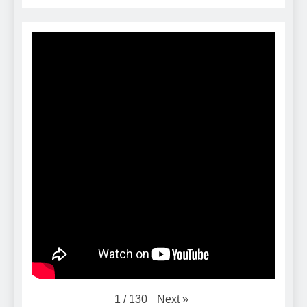
Next
»
1
/
130