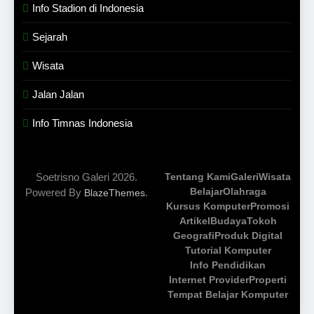
Info Stadion di Indonesia
Sejarah
Wisata
Jalan Jalan
Info Timnas Indonesia
Soetrisno Galeri 2026.
Tentang Kami
Galeri
Wisata
Belajar
Olahraga
Powered By
.
BlazeThemes
Kursus Komputer
Promosi
Artikel
Budaya
Tokoh
Geografi
Produk Digital
Tutorial Komputer
Info Pendidikan
Internet Provider
Properti
Tempat Belajar Komputer