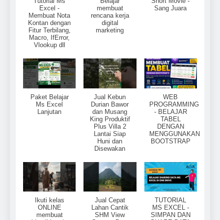
Tutorial Ms
Belajar
Short Movie -
Excel -
membuat
Sang Juara
Membuat Nota
rencana kerja
Kontan dengan
digital
Fitur Terbilang,
marketing
Macro, IfError,
Vlookup dll
Paket Belajar
Jual Kebun
WEB
Ms Excel
Durian Bawor
PROGRAMMING
Lanjutan
dan Musang
- BELAJAR
King Produktif
TABEL
Plus Villa 2
DENGAN
Lantai Siap
MENGGUNAKAN
Huni dan
BOOTSTRAP
Disewakan
Ikuti kelas
Jual Cepat
TUTORIAL
ONLINE
Lahan Cantik
MS EXCEL -
membuat
SHM View
SIMPAN DAN