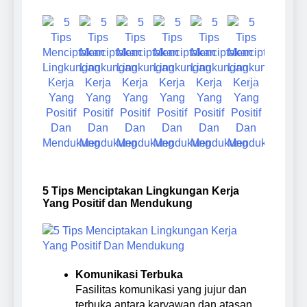
Tangga dan Usaha
Panduan Dasar
2 Weeks Ago
Kuliner
Membuat Desain 3D
Keluarga Besar
dari Nol di Cileungsi
Puskom Pati Berduka
untuk Wilayah Cibubur,
Atas Berpulangnya
2 Weeks Ago
Gunung Putri, Kelapa
Mas Karyo, Korwil
Skript VBA untuk
Nunggal, Depok, Setu
Tangerang
Menghitung Sum,
dan sekitarnya
Max, Min, Average
3 Weeks Ago
5 Tips Menciptakan Lingkungan Kerja
Yang Positif dan Mendukung
Komunikasi Terbuka
Fasilitas komunikasi yang jujur dan
terbuka antara karyawan dan atasan,