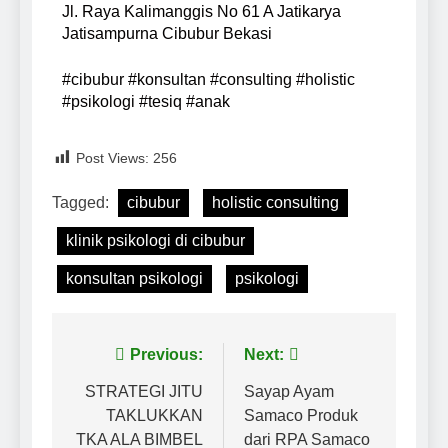
Jl. Raya Kalimanggis No 61 A Jatikarya
Jatisampurna Cibubur Bekasi
#cibubur #konsultan #consulting #holistic
#psikologi #tesiq #anak
Post Views:
256
Tagged:
cibubur
holistic consulting
klinik psikologi di cibubur
konsultan psikologi
psikologi
Previous:
Next:
STRATEGI JITU
Sayap Ayam
TAKLUKKAN
Samaco Produk
TKA ALA BIMBEL
dari RPA Samaco