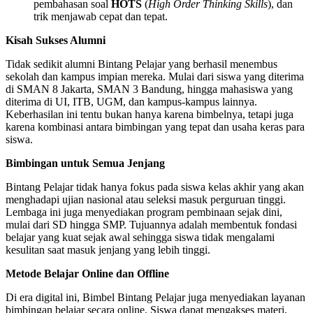
pembahasan soal
HOTS
(
High Order Thinking Skills
), dan
trik menjawab cepat dan tepat.
Kisah Sukses Alumni
Tidak sedikit alumni Bintang Pelajar yang berhasil menembus
sekolah dan kampus impian mereka. Mulai dari siswa yang diterima
di SMAN 8 Jakarta, SMAN 3 Bandung, hingga mahasiswa yang
diterima di UI, ITB, UGM, dan kampus-kampus lainnya.
Keberhasilan ini tentu bukan hanya karena bimbelnya, tetapi juga
karena kombinasi antara bimbingan yang tepat dan usaha keras para
siswa.
Bimbingan untuk Semua Jenjang
Bintang Pelajar tidak hanya fokus pada siswa kelas akhir yang akan
menghadapi ujian nasional atau seleksi masuk perguruan tinggi.
Lembaga ini juga menyediakan program pembinaan sejak dini,
mulai dari SD hingga SMP. Tujuannya adalah membentuk fondasi
belajar yang kuat sejak awal sehingga siswa tidak mengalami
kesulitan saat masuk jenjang yang lebih tinggi.
Metode Belajar Online dan Offline
Di era digital ini, Bimbel Bintang Pelajar juga menyediakan layanan
bimbingan belajar secara online. Siswa dapat mengakses materi,