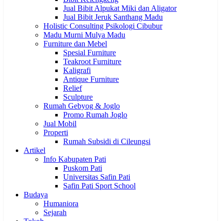
Jual Bibit Alpukat Miki dan Aligator
Jual Bibit Jeruk Santhang Madu
Holistic Consulting Psikologi Cibubur
Madu Murni Mulya Madu
Furniture dan Mebel
Spesial Furniture
Teakroot Furniture
Kaligrafi
Antique Furniture
Relief
Sculpture
Rumah Gebyog & Joglo
Promo Rumah Joglo
Jual Mobil
Properti
Rumah Subsidi di Cileungsi
Artikel
Info Kabupaten Pati
Puskom Pati
Universitas Safin Pati
Safin Pati Sport School
Budaya
Humaniora
Sejarah