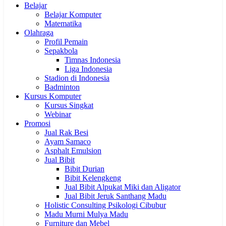
Belajar
Belajar Komputer
Matematika
Olahraga
Profil Pemain
Sepakbola
Timnas Indonesia
Liga Indonesia
Stadion di Indonesia
Badminton
Kursus Komputer
Kursus Singkat
Webinar
Promosi
Jual Rak Besi
Ayam Samaco
Asphalt Emulsion
Jual Bibit
Bibit Durian
Bibit Kelengkeng
Jual Bibit Alpukat Miki dan Aligator
Jual Bibit Jeruk Santhang Madu
Holistic Consulting Psikologi Cibubur
Madu Murni Mulya Madu
Furniture dan Mebel