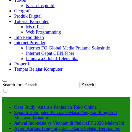
Tokoh
Kisah Inspiratif
Geografi
Produk Digital
Tutorial Komputer
Ms office
Web Programming
Info Pendidikan
Internet Provider
Internet FO Global Media Pratama Solusindo
Internet Cepat CBN Fiber
Pandawa Global Telematika
Properti
Tempat Belajar Komputer
Search for:
Case Study: Analisis Penjualan Toko Online
Sejarah Kabupaten Pati pada Masa Pangeran Pragola II
Melawan Mataram
Jadwal Indonesia vs Vietnam di Piala AFF 2026 Malam Ini
Ayam Karkas Tangerang dan Jakarta Selatan Berkualitas