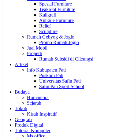
Spesial Furniture
Teakroot Furniture
Kaligrafi
Antique Furniture
Relief
Sculpture
Rumah Gebyog & Joglo
Promo Rumah Joglo
Jual Mobil
Properti
Rumah Subsidi di Cileungsi
Artikel
Info Kabupaten Pati
Puskom Pati
Universitas Safin Pati
Safin Pati Sport School
Budaya
Humaniora
Sejarah
Tokoh
Kisah Inspiratif
Geografi
Produk Digital
Tutorial Komputer
Ms office