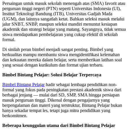
Persaingan untuk masuk sekolah menengah atas (SMA) favorit atau
perguruan tinggi negeri (PTN) seperti Universitas Indonesia (UI),
Institut Teknologi Bandung (ITB), Universitas Gadjah Mada
(UGM), dan lainnya sangatlah ketat. Bahkan seleksi masuk melalui
jalur SNBT, SNBP, maupun seleksi mandiri menuntut kesiapan
akademik dan strategi belajar yang matang. Sayangnya, tidak semua
siswa mendapatkan pembelajaran yang cukup efektif di sekolah
formal.
Di sinilah peran bimbel menjadi sangat penting. Bimbel yang
berkualitas mampu membantu siswa mengidentifikasi kelemahan
dan kekuatan mereka dalam belajar, serta memberikan latihan soal
yang sesuai dengan kurikulum dan format ujian terbaru.
Bimbel Bintang Pelajar: Solusi Belajar Terpercaya
Bimbel Bintang Pelajar
hadir sebagai lembaga pendidikan non-
formal yang fokus pada peningkatan prestasi akademik siswa dari
berbagai jenjang — mulai dari SD, SMP, SMA hingga persiapan
masuk perguruan tinggi. Dikenal dengan pengajarnya yang
berpengalaman dan materi yang terstruktur, Bintang Pelajar bukan
hanya sekadar tempat les, tetapi juga mitra pendidikan yang
berkomitmen.
Beberapa keunggulan utama dari Bimbel Bintang Pelajar