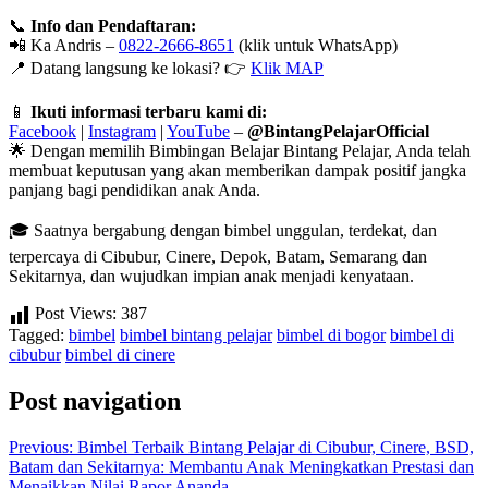
📞
Info dan Pendaftaran:
📲 Ka Andris –
0822-2666-8651
(klik untuk WhatsApp)
📍 Datang langsung ke lokasi? 👉
Klik MAP
📱
Ikuti informasi terbaru kami di:
Facebook
|
Instagram
|
YouTube
–
@BintangPelajarOfficial
🌟 Dengan memilih Bimbingan Belajar Bintang Pelajar, Anda telah
membuat keputusan yang akan memberikan dampak positif jangka
panjang bagi pendidikan anak Anda.
🎓 Saatnya bergabung dengan bimbel unggulan, terdekat, dan
terpercaya di Cibubur, Cinere, Depok, Batam, Semarang dan
Sekitarnya, dan wujudkan impian anak menjadi kenyataan.
Post Views:
387
Tagged:
bimbel
bimbel bintang pelajar
bimbel di bogor
bimbel di
cibubur
bimbel di cinere
Post navigation
Previous:
Bimbel Terbaik Bintang Pelajar di Cibubur, Cinere, BSD,
Batam dan Sekitarnya: Membantu Anak Meningkatkan Prestasi dan
Menaikkan Nilai Rapor Ananda