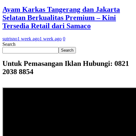
Ayam Karkas Tangerang dan Jakarta
Selatan Berkualitas Premium – Kini
Tersedia Retail dari Samaco
sutrisno
1 week ago
1 week ago
0
Search
Search
Untuk Pemasangan Iklan Hubungi: 0821
2038 8854