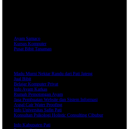
Tentang Soetrisno Galeri
Website ini berisi beragam informasi menarik dan juga produk-
produk yang reccomended untuk memenuhi kebutuhan Anda.
Produk:
Ayam Samaco
Kursus Komputer
Pusat Bibit Tanaman
Info Wisata, Jalan-Jalan, Seputar Olahraga Khususnya Timnas
Indoonesia
Madu Murni Nektar Randu dari Pati Jateng
Jual Bibit
Belajar Komputer Privat
Info Ayam Karkas
Rumah Pemotongan Ayam
Jasa Pembuatan Website dan Sistem Informasi
Aspal Cair Water Proofing
Info Universitas Safin Pati
Konsultan Psikologi Holistic Consulting Cibubur
Info Kabupaten Pati