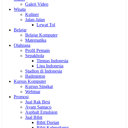
Galeri Video
Wisata
Kuliner
Jalan-Jalan
Lewat Tol
Belajar
Belajar Komputer
Matematika
Olahraga
Profil Pemain
Sepakbola
Timnas Indonesia
Liga Indonesia
Stadion di Indonesia
Badminton
Kursus Komputer
Kursus Singkat
Webinar
Promosi
Jual Rak Besi
Ayam Samaco
Asphalt Emulsion
Jual Bibit
Bibit Durian
Bibit Kelengkeng