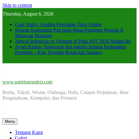
Skip to content
Thursday, August 6, 2026
Case Study: Analisis Penjualan Toko Online
Sejarah Kabupaten Pati pada Masa Pangeran Pragola II
Melawan Mataram
Jadwal Indonesia vs Vietnam di Piala AFF 2026 Malam Ini
Ayam Karkas Tangerang dan Jakarta Selatan Berkualitas
Premium – Kini Tersedia Retail dari Samaco
www.soetrisnogaleri.com
Berita, Tokoh, Wisata, Olahraga, Hobi, Catatan Perjalanan, Ilmu
Pengetahuan, Komputer, dan Promosi
Menu
Tentang Kami
Galeri