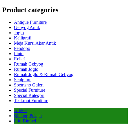
Product categories
Antique Furniture
Gebyog Antik
Joglo
Kalligrafi
Meja Kursi Akar Antik
Pendopo
Pintu
Relief
Rumah Gebyog
Rumah Joglo
Rumah Joglo & Rumah Gebyog
Sculpture
Soetrisno Galeri
Special Furniture
Special Kategori
Teakroot Furniture
Artikel
Bintang Pelajar
Info Bimbel