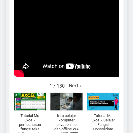
Next
»
1
/
130
Tutorial Ms
Info belajar
Tutorial Ms
Excel -
komputer
Excel - Belajar
pembahasan
privat online
Fungsi
fungsi teks
dan offline WA
Consolidate