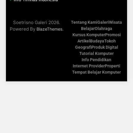
Soetrisno Galeri 2026.
Tentang Kami
Galeri
Wisata
Powered By
.
Belajar
Olahraga
BlazeThemes
Kursus Komputer
Promosi
Artikel
Budaya
Tokoh
Geografi
Produk Digital
Tutorial Komputer
Info Pendidikan
Internet Provider
Properti
Tempat Belajar Komputer