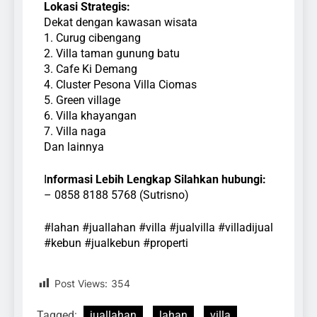
Lokasi Strategis:
Dekat dengan kawasan wisata
1. Curug cibengang
2. Villa taman gunung batu
3. Cafe Ki Demang
4. Cluster Pesona Villa Ciomas
5. Green village
6. Villa khayangan
7. Villa naga
Dan lainnya
I
nformasi Lebih Lengkap Silahkan hubungi:
– 0858 8188 5768 (Sutrisno)
#lahan #juallahan #villa #jualvilla #villadijual
#kebun #jualkebun #properti
Post Views:
354
Tagged:
juallahan
lahan
villa