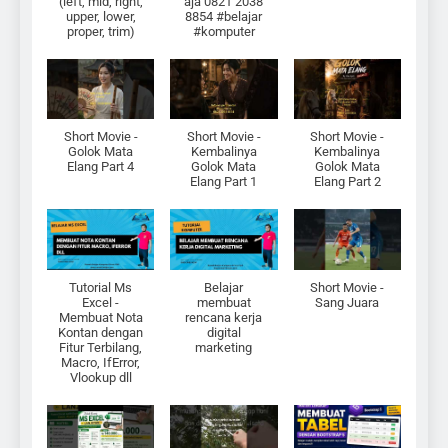
(left, mid, right,
aja 0821 2038
upper, lower,
8854 #belajar
proper, trim)
#komputer
Short Movie -
Short Movie -
Short Movie -
Golok Mata
Kembalinya
Kembalinya
Elang Part 4
Golok Mata
Golok Mata
Elang Part 1
Elang Part 2
Tutorial Ms
Belajar
Short Movie -
Excel -
membuat
Sang Juara
Membuat Nota
rencana kerja
Kontan dengan
digital
Fitur Terbilang,
marketing
Macro, IfError,
Vlookup dll