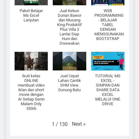
Paket Belajar
Jual Kebun
WEB
Ms Excel
Durian Bawor
PROGRAMMING
Lanjutan
dan Musang
- BELAJAR
King Produktif
TABEL
Plus Villa 2
DENGAN
Lantai Siap
MENGGUNAKAN
Huni dan
BOOTSTRAP
Disewakan
Ikuti kelas
Jual Cepat
TUTORIAL MS
ONLINE
Lahan Cantik
EXCEL -
membuat video
SHM View
SIMPAN DAN
iklan dan short
Gunung Batu
SHARE DATA
movie dengan
EXCEL
AI Setiap Senin
MELALUI ONE
Malam Only
DRIVE
350rb
Next
»
1
/
130