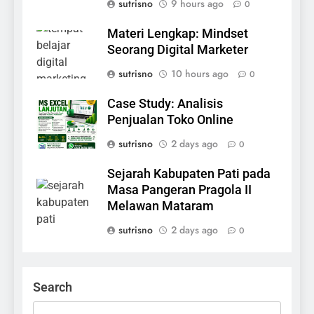
sutrisno
9 hours ago
0
Materi Lengkap: Mindset
Seorang Digital Marketer
sutrisno
10 hours ago
0
Case Study: Analisis
Penjualan Toko Online
sutrisno
2 days ago
0
Sejarah Kabupaten Pati pada
Masa Pangeran Pragola II
Melawan Mataram
sutrisno
2 days ago
0
Search