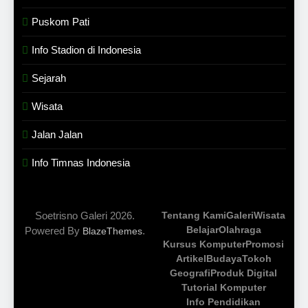
Puskom Pati
Info Stadion di Indonesia
Sejarah
Wisata
Jalan Jalan
Info Timnas Indonesia
Soetrisno Galeri 2026.
Tentang Kami
Galeri
Wisata
Belajar
Olahraga
Powered By
.
BlazeThemes
Kursus Komputer
Promosi
Artikel
Budaya
Tokoh
Geografi
Produk Digital
Tutorial Komputer
Info Pendidikan