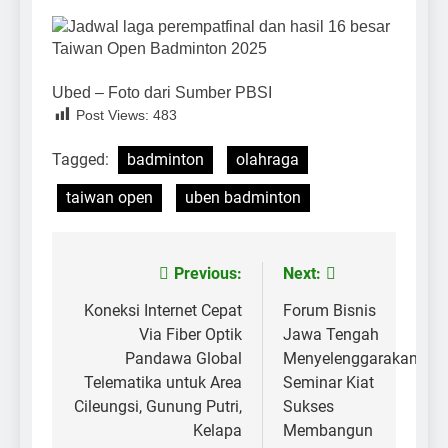
Ubed – Foto dari Sumber PBSI
Post Views:
483
Tagged:
badminton
olahraga
taiwan open
uben badminton
Previous:
Next:
Post
navigation
Koneksi Internet Cepat
Forum Bisnis
Via Fiber Optik
Jawa Tengah
Pandawa Global
Menyelenggarakan
Telematika untuk Area
Seminar Kiat
Cileungsi, Gunung Putri,
Sukses
Kelapa
Membangun