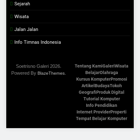
Sejarah
Wisata
Jalan Jalan
Info Timnas Indonesia
Soetrisno Galeri 2026.
Tentang Kami
Galeri
Wisata
Belajar
Olahraga
Powered By
.
BlazeThemes
Kursus Komputer
Promosi
Artikel
Budaya
Tokoh
Geografi
Produk Digital
Tutorial Komputer
Info Pendidikan
Internet Provider
Properti
Tempat Belajar Komputer