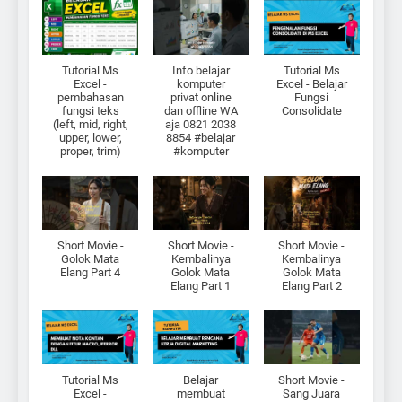
Tutorial Ms
Info belajar
Tutorial Ms
Excel -
komputer
Excel - Belajar
pembahasan
privat online
Fungsi
fungsi teks
dan offline WA
Consolidate
(left, mid, right,
aja 0821 2038
upper, lower,
8854 #belajar
proper, trim)
#komputer
Short Movie -
Short Movie -
Short Movie -
Golok Mata
Kembalinya
Kembalinya
Elang Part 4
Golok Mata
Golok Mata
Elang Part 1
Elang Part 2
Tutorial Ms
Belajar
Short Movie -
Excel -
membuat
Sang Juara