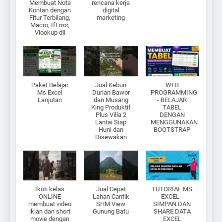
Membuat Nota
rencana kerja
Kontan dengan
digital
Fitur Terbilang,
marketing
Macro, IfError,
Vlookup dll
Paket Belajar
Jual Kebun
WEB
Ms Excel
Durian Bawor
PROGRAMMING
Lanjutan
dan Musang
- BELAJAR
King Produktif
TABEL
Plus Villa 2
DENGAN
Lantai Siap
MENGGUNAKAN
Huni dan
BOOTSTRAP
Disewakan
Ikuti kelas
Jual Cepat
TUTORIAL MS
ONLINE
Lahan Cantik
EXCEL -
membuat video
SHM View
SIMPAN DAN
iklan dan short
Gunung Batu
SHARE DATA
movie dengan
EXCEL