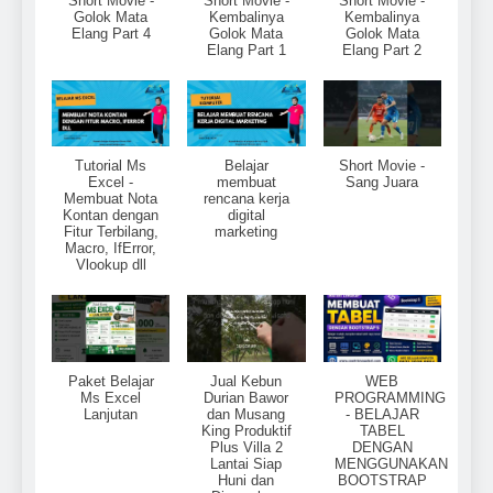
Short Movie -
Short Movie -
Short Movie -
Golok Mata
Kembalinya
Kembalinya
Elang Part 4
Golok Mata
Golok Mata
Elang Part 1
Elang Part 2
Tutorial Ms
Belajar
Short Movie -
Excel -
membuat
Sang Juara
Membuat Nota
rencana kerja
Kontan dengan
digital
Fitur Terbilang,
marketing
Macro, IfError,
Vlookup dll
Paket Belajar
Jual Kebun
WEB
Ms Excel
Durian Bawor
PROGRAMMING
Lanjutan
dan Musang
- BELAJAR
King Produktif
TABEL
Plus Villa 2
DENGAN
Lantai Siap
MENGGUNAKAN
Huni dan
BOOTSTRAP