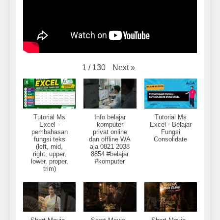
Next
»
1
/
130
Tutorial Ms
Info belajar
Tutorial Ms
Excel -
komputer
Excel - Belajar
pembahasan
privat online
Fungsi
fungsi teks
dan offline WA
Consolidate
(left, mid,
aja 0821 2038
right, upper,
8854 #belajar
lower, proper,
#komputer
trim)