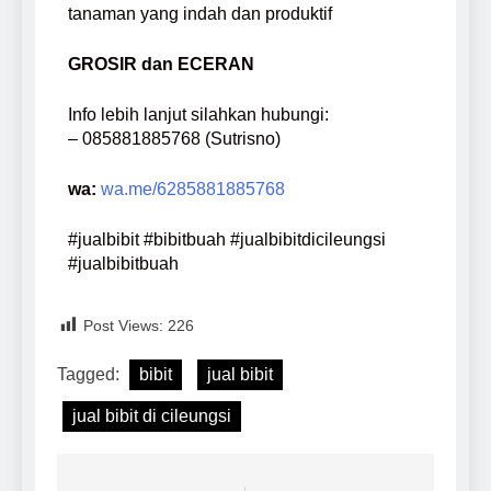
tanaman yang indah dan produktif
GROSIR dan ECERAN
Info lebih lanjut silahkan hubungi:
– 085881885768 (Sutrisno)
wa:
wa.me/6285881885768
#jualbibit #bibitbuah #jualbibitdicileungsi
#jualbibitbuah
Post Views:
226
Tagged:
bibit
jual bibit
jual bibit di cileungsi