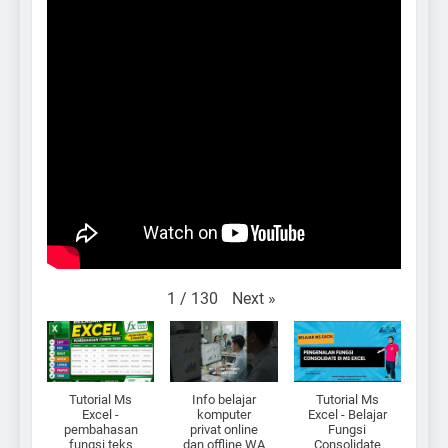
Next
»
1
/
130
Tutorial Ms
Info belajar
Tutorial Ms
Excel -
komputer
Excel - Belajar
pembahasan
privat online
Fungsi
fungsi teks
dan offline WA
Consolidate