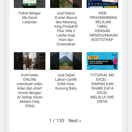
Paket Belajar
Jual Kebun
WEB
Ms Excel
Durian Bawor
PROGRAMMING
Lanjutan
dan Musang
- BELAJAR
King Produktif
TABEL
Plus Villa 2
DENGAN
Lantai Siap
MENGGUNAKAN
Huni dan
BOOTSTRAP
Disewakan
Ikuti kelas
Jual Cepat
TUTORIAL MS
ONLINE
Lahan Cantik
EXCEL -
membuat video
SHM View
SIMPAN DAN
iklan dan short
Gunung Batu
SHARE DATA
movie dengan
EXCEL
AI Setiap Senin
MELALUI ONE
Malam Only
DRIVE
350rb
Next
»
1
/
130