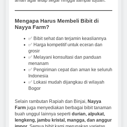
aman agar tetap segar hingga sampai tujuan.
Mengapa Harus Membeli Bibit di
Nayya Farm?
✅ Bibit sehat dan terjamin keasliannya
✅ Harga kompetitif untuk eceran dan
grosir
✅ Melayani konsultasi dan panduan
menanam
✅ Pengiriman cepat dan aman ke seluruh
Indonesia
✅ Lokasi mudah dijangkau di wilayah
Bogor
Selain rambutan Rapiah dan Binjai,
Nayya
Farm
juga menyediakan berbagai bibit tanaman
buah unggul lainnya seperti
durian, alpukat,
lengkeng, jambu kristal, mangga, dan anggur
impor
. Semua bibit kami merupakan varietas