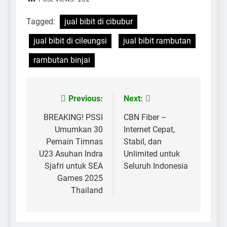
Tagged:
jual bibit di cibubur
jual bibit di cileungsi
jual bibit rambutan
rambutan binjai
Previous:
Next:
Post
navigation
BREAKING! PSSI
CBN Fiber –
Umumkan 30
Internet Cepat,
Pemain Timnas
Stabil, dan
U23 Asuhan Indra
Unlimited untuk
Sjafri untuk SEA
Seluruh Indonesia
Games 2025
Thailand