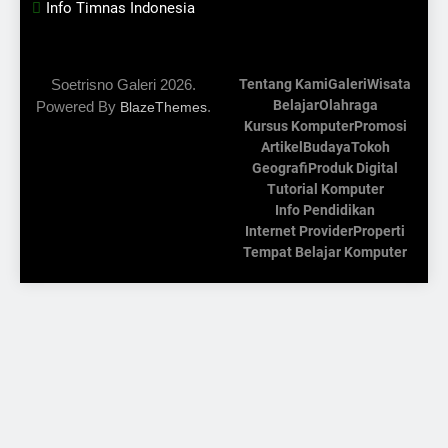
Info Timnas Indonesia
Soetrisno Galeri 2026.
Tentang Kami
Galeri
Wisata
Belajar
Olahraga
Powered By
.
BlazeThemes
Kursus Komputer
Promosi
Artikel
Budaya
Tokoh
Geografi
Produk Digital
Tutorial Komputer
Info Pendidikan
Internet Provider
Properti
Tempat Belajar Komputer