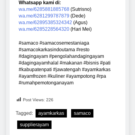
Whatsapp kami di:
wa.me/6285881885768
(Sutrisno)
wa.me/6281299787879
(Dede)
wa.me/62895385324342
(Agus)
wa.me/6285228564320
(Hari Mei)
#samaco #samacosemestaniaga
#samacokarkasindoutama #resto
#dagingayam #pengolahandagingayam
#dagingayamhalal #makanan #bisnis #pati
#kabupatenpati #jawatengah #ayamkarkas
#ayamfrozen #kuliner #ayampotong #rpa
#rumahpemotonganayam
Post Views:
226
Tagged:
ayamkarkas
samaco
supplierayam