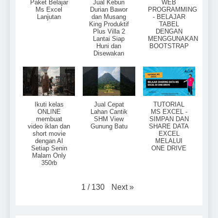
Paket Belajar
Jual Kebun
WEB
Ms Excel
Durian Bawor
PROGRAMMING
Lanjutan
dan Musang
- BELAJAR
King Produktif
TABEL
Plus Villa 2
DENGAN
Lantai Siap
MENGGUNAKAN
Huni dan
BOOTSTRAP
Disewakan
Ikuti kelas
Jual Cepat
TUTORIAL
ONLINE
Lahan Cantik
MS EXCEL -
membuat
SHM View
SIMPAN DAN
video iklan dan
Gunung Batu
SHARE DATA
short movie
EXCEL
dengan AI
MELALUI
Setiap Senin
ONE DRIVE
Malam Only
350rb
Next
»
1
/
130