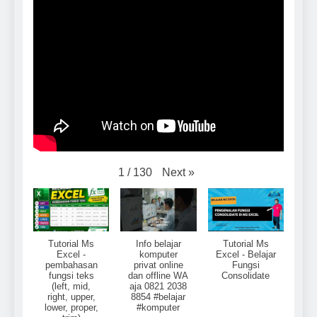
Next
»
1
/
130
Tutorial Ms
Info belajar
Tutorial Ms
Excel -
komputer
Excel - Belajar
pembahasan
privat online
Fungsi
fungsi teks
dan offline WA
Consolidate
(left, mid,
aja 0821 2038
right, upper,
8854 #belajar
lower, proper,
#komputer