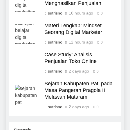
Menghasilkan Penjualan
sutrisno
10 hours ago
0
Materi Lengkap: Mindset
Seorang Digital Marketer
sutrisno
12 hours ago
0
Case Study: Analisis
Penjualan Toko Online
sutrisno
2 days ago
0
Sejarah Kabupaten Pati pada
Masa Pangeran Pragola II
Melawan Mataram
sutrisno
2 days ago
0