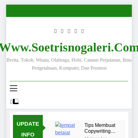
Www.soetrisnogaleri.co
Berita, Tokoh, Wisata, Olahraga, Hobi, Catatan Perjalanan, Ilmu
Pengetahuan, Komputer, Dan Promosi
UPDATE
Tips Membuat
Copywriting
INFO
yang Menarik