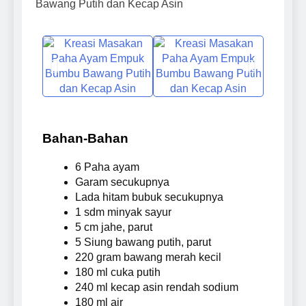
Tangga dan Usaha
Panduan Dasar
2 Weeks Ago
Kuliner
Membuat Desain 3D
Keluarga Besar
dari Nol di Cileungsi
Puskom Pati Berduka
untuk Wilayah Cibubur,
Atas Berpulangnya
2 Weeks Ago
Gunung Putri, Kelapa
Mas Karyo, Korwil
Skript VBA untuk
Nunggal, Depok, Setu
Tangerang
Menghitung Sum,
dan sekitarnya
Max, Min, Average
3 Weeks Ago
Bahan-Bahan
6 Paha ayam
Garam secukupnya
Lada hitam bubuk secukupnya
1 sdm minyak sayur
5 cm jahe, parut
5 Siung bawang putih, parut
220 gram bawang merah kecil
180 ml cuka putih
240 ml kecap asin rendah sodium
180 ml air