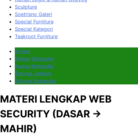
Sculpture
Soetrisno Galeri
Special Furniture
Special Kategori
Teakroot Furniture
Artikel
Belajar Komputer
Kursus Komputer
Tutorial Jarkom
Tutorial Komputer
MATERI LENGKAP WEB
SECURITY (DASAR →
MAHIR)