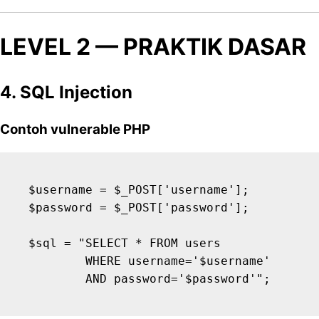
LEVEL 2 — PRAKTIK DASAR
4. SQL Injection
Contoh vulnerable PHP
$username = $_POST['username'];

$password = $_POST['password'];

$sql = "SELECT * FROM users 

        WHERE username='$username' 
