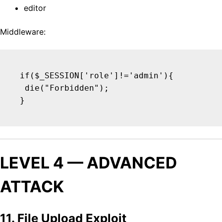
editor
Middleware:
if($_SESSION['role']!='admin'){

 die("Forbidden");

LEVEL 4 — ADVANCED
ATTACK
11. File Upload Exploit