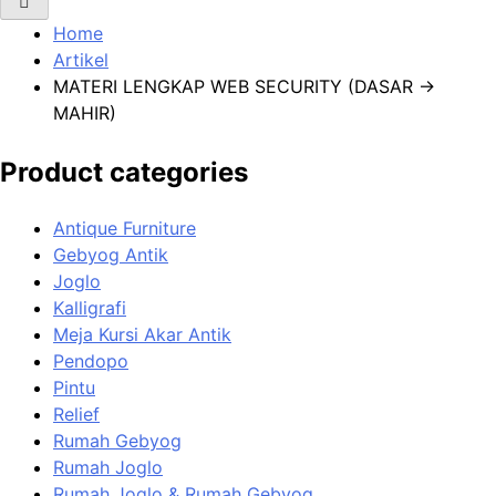
Home
Artikel
MATERI LENGKAP WEB SECURITY (DASAR →
MAHIR)
Product categories
Antique Furniture
Gebyog Antik
Joglo
Kalligrafi
Meja Kursi Akar Antik
Pendopo
Pintu
Relief
Rumah Gebyog
Rumah Joglo
Rumah Joglo & Rumah Gebyog