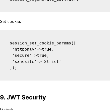
Set cookie:
session_set_cookie_params([

 'httponly'=>true,

 'secure'=>true,

 'samesite'=>'Strict'

9. JWT Security
Materi: