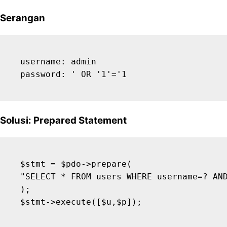
Serangan
username: admin

Solusi: Prepared Statement
$stmt = $pdo->prepare(

"SELECT * FROM users WHERE username=? AND
);
