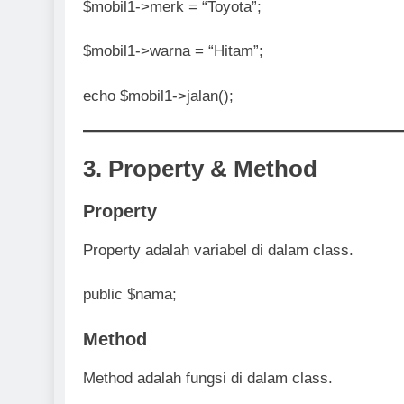
$mobil1->merk = “Toyota”;
$mobil1->warna = “Hitam”;
echo $mobil1->jalan();
3. Property & Method
Property
Property adalah variabel di dalam class.
public $nama;
Method
Method adalah fungsi di dalam class.