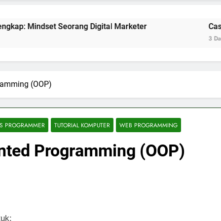
t Seorang Digital Marketer
Case Study: Anali
3 Days Ago
gramming (OOP)
US PROGRAMMER
TUTORIAL KOMPUTER
WEB PROGRAMMING
ented Programming (OOP)
tuk: