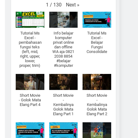
Next
»
1
/
130
Tutorial Ms
Info belajar
Tutorial Ms
Excel -
komputer
Excel -
pembahasan
privat online
Belajar
fungsi teks
dan offline
Fungsi
(left, mid,
WA aja 0821
Consolidate
right, upper,
2038 8854
lower,
#belajar
proper, trim)
#komputer
Short Movie
Short Movie
Short Movie
- Golok Mata
-
-
Elang Part 4
Kembalinya
Kembalinya
Golok Mata
Golok Mata
Elang Part 1
Elang Part 2