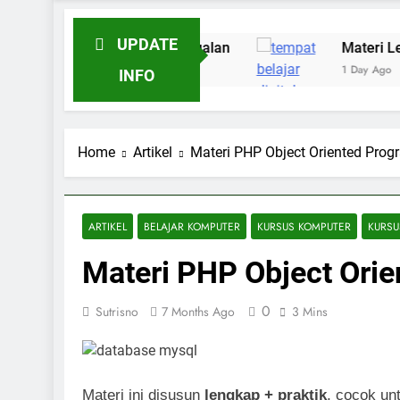
UPDATE
nghasilkan Penjualan
Materi Lengkap: Mindse
1 Day Ago
INFO
Home
Artikel
Materi PHP Object Oriented Pro
ARTIKEL
BELAJAR KOMPUTER
KURSUS KOMPUTER
KURS
Materi PHP Object Ori
0
Sutrisno
7 Months Ago
3 Mins
Materi ini disusun
lengkap + praktik
, cocok un