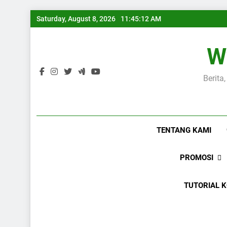
Skip
Saturday, August 8, 2026
11:45:13 AM
to
content
W
Berita
TENTANG KAMI
PROMOSI
TUTORIAL 