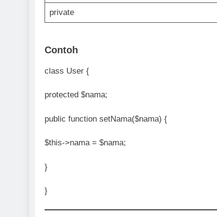
private
Contoh
class User {
protected $nama;
public function setNama($nama) {
$this->nama = $nama;
}
}