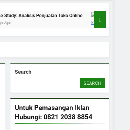
sis Penjualan Toko Online
Sejarah Kabupaten
3 Days Ago
Search
SEARCH
Untuk Pemasangan Iklan
Hubungi: 0821 2038 8854