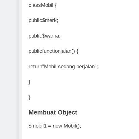
classMobil {
public$merk;
public$warna;
publicfunctionjalan() {
return”Mobil sedang berjalan”;
}
}
Membuat Object
$mobil1 = new Mobil();