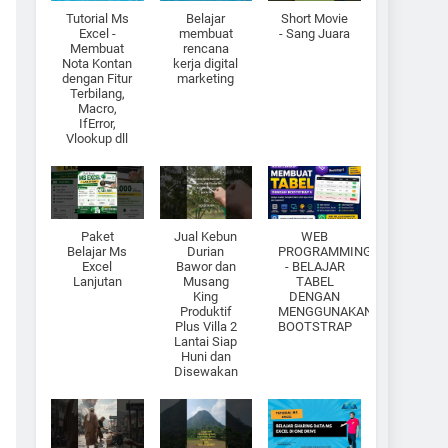
Tutorial Ms
Belajar
Short Movie
Excel -
membuat
- Sang Juara
Membuat
rencana
Nota Kontan
kerja digital
dengan Fitur
marketing
Terbilang,
Macro,
IfError,
Vlookup dll
Paket
Jual Kebun
WEB
Belajar Ms
Durian
PROGRAMMING
Excel
Bawor dan
- BELAJAR
Lanjutan
Musang
TABEL
King
DENGAN
Produktif
MENGGUNAKAN
Plus Villa 2
BOOTSTRAP
Lantai Siap
Huni dan
Disewakan