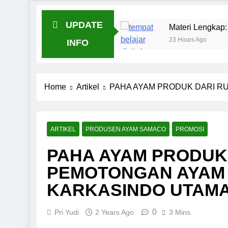
UPDATE
njualan
Materi Lengkap: Mindset Seorang Digit
23 Hours Ago
INFO
Home
Artikel
PAHA AYAM PRODUK DARI R
ARTIKEL
PRODUSEN AYAM SAMACO
PROMOSI
PAHA AYAM PRODUK
PEMOTONGAN AYAM
KARKASINDO UTAMA
0
Pri Yudi
2 Years Ago
3 Mins