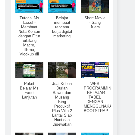
Tutorial Ms
Belajar
Short Movie
Excel -
membuat
- Sang
Membuat
rencana
Juara
Nota Kontan
kerja digital
dengan Fitur
marketing
Terbilang,
Macro,
IfError,
Vlookup dll
Paket
Jual Kebun
WEB
Belajar Ms
Durian
PROGRAMMING
Excel
Bawor dan
- BELAJAR
Lanjutan
Musang
TABEL
King
DENGAN
Produktif
MENGGUNAKAN
Plus Villa 2
BOOTSTRAP
Lantai Siap
Huni dan
Disewakan