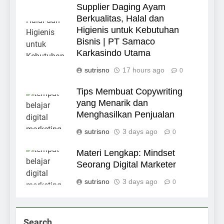
Supplier Daging Ayam
Berkualitas, Halal dan
Higienis untuk Kebutuhan
Bisnis | PT Samaco
Karkasindo Utama
sutrisno
17 hours ago
0
Tips Membuat Copywriting
yang Menarik dan
Menghasilkan Penjualan
sutrisno
3 days ago
0
Materi Lengkap: Mindset
Seorang Digital Marketer
sutrisno
3 days ago
0
Search