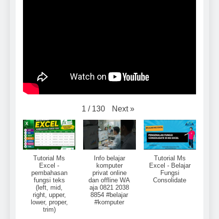
Next
»
1
/
130
Tutorial Ms
Info belajar
Tutorial Ms
Excel -
komputer
Excel - Belajar
pembahasan
privat online
Fungsi
fungsi teks
dan offline WA
Consolidate
(left, mid,
aja 0821 2038
right, upper,
8854 #belajar
lower, proper,
#komputer
trim)