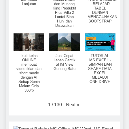
Lanjutan
dan Musang
- BELAJAR
King Produktif
TABEL
Plus Villa 2
DENGAN
Lantai Siap
MENGGUNAKAN
Huni dan
BOOTSTRAP
Disewakan
Ikuti kelas
Jual Cepat
TUTORIAL
ONLINE
Lahan Cantik
MS EXCEL -
membuat
SHM View
SIMPAN DAN
video iklan dan
Gunung Batu
SHARE DATA
short movie
EXCEL
dengan AI
MELALUI
Setiap Senin
ONE DRIVE
Malam Only
350rb
Next
»
1
/
130