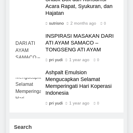
Acara Rapat, Syukuran, dan
Hajatan
sutrisno
2 months ago
0
INSPIRASI MASAKAN DARI
ATI AYAM SAMACO –
TONGSENG ATI AYAM
pri yudi
1 year ago
0
Ashpalt Emulsion
Mengucapkan Selamat
Memperingati Hari Koperasi
Indonesia
pri yudi
1 year ago
0
Search