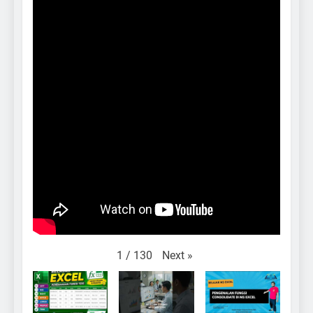
Next
»
1
/
130