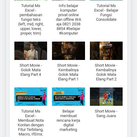
Tutorial Ms
Info belajar
Tutorial Ms
Excel -
komputer
Excel - Belajar
pembahasan
privat online
Fungsi
fungsi teks
dan offline WA
Consolidate
(left, mid, right,
aja 0821 2038
upper, lower,
8854 #belajar
proper, trim)
#komputer
Short Movie -
Short Movie -
Short Movie -
Golok Mata
Kembalinya
Kembalinya
Elang Part 4
Golok Mata
Golok Mata
Elang Part 1
Elang Part 2
Tutorial Ms
Belajar
Short Movie -
Excel -
membuat
Sang Juara
Membuat Nota
rencana kerja
Kontan dengan
digital
Fitur Terbilang,
marketing
Macro, IfError,