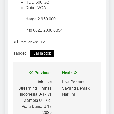
HDD 500 GB
Dobel VGA
.
Harga 2.950.000
.
Info 0821 2038 8854
Post Views:
112
Tagged:
jual laptop
Previous:
Next:
Post
navigation
Link Live
Live Pantura
Streaming Timnas
Sayung Demak
Indonesia U-17 vs
Hari Ini
Zambia U-17 di
Piala Dunia U-17
2025