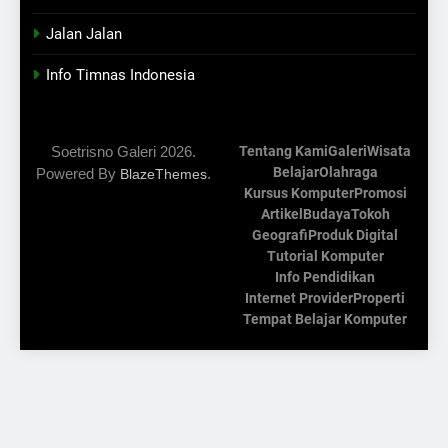
Jalan Jalan
Info Timnas Indonesia
Soetrisno Galeri 2026.
Tentang Kami
Galeri
Wisata
Belajar
Olahraga
Powered By
.
BlazeThemes
Kursus Komputer
Promosi
Artikel
Budaya
Tokoh
Geografi
Produk Digital
Tutorial Komputer
Info Pendidikan
Internet Provider
Properti
Tempat Belajar Komputer