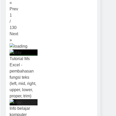
«
Prev
1
/
130
Next
»
Tutorial Ms
Excel -
pembahasan
fungsi teks
(left, mid, right,
upper, lower,
proper, trim)
Info belajar
komputer