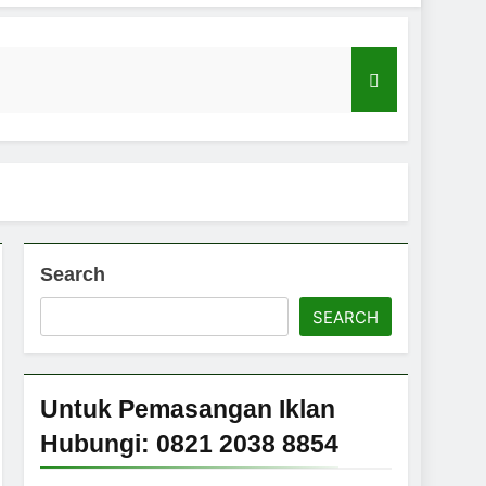
rsedia Retail dari Samaco
Search
 untuk Kebutuhan Rumah Tangga dan
SEARCH
 di Cileungsi untuk Wilayah Cibubur,
Untuk Pemasangan Iklan
l Tangerang
Hubungi: 0821 2038 8854