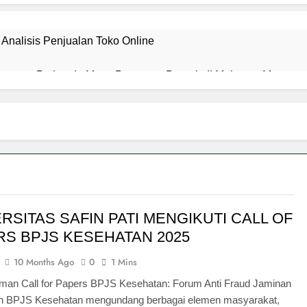
 Analisis Penjualan Toko Online
upaten Pati pada Masa Pangeran Pragola II Melawan Mataram
nesia vs Vietnam di Piala AFF 2026 Malam Ini
 Tangerang dan Jakarta Selatan Berkualitas Premium – Kini Te
Samaco Kini Tersedia Retail di Jabodetabek, Solusi Praktis
r
RSITAS SAFIN PATI MENGIKUTI CALL OF
orks untuk Pemula: Panduan Dasar Membuat Desain 3D dari Nol
RS BPJS KESEHATAN 2025
elapa Nunggal, Depok, Setu dan sekitarnya
10 Months Ago
0
1 Mins
sar Puskom Pati Berduka Atas Berpulangnya Mas Karyo, Korwi
an Call for Papers BPJS Kesehatan: Forum Anti Fraud Jaminan
n BPJS Kesehatan mengundang berbagai elemen masyarakat,
untuk Menghitung Sum, Max, Min, Average