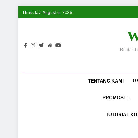
Skip
Thursday, August 6, 2026
to
content
W
Berita, 
G
TENTANG KAMI
PROMOSI
TUTORIAL K