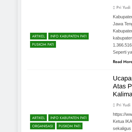
Pri Yudi
Kabupaten
Jawa Teng
Kabupaten
ARTIKEL
INFO KABUPATEN PATI
kabupaten
PUSKOM PATI
1.366.516
Seperti y
Read Mor
Ucapan
Atas 
Kalima
Pri Yudi
https://
ARTIKEL
INFO KABUPATEN PATI
Ketua IK
ORGANISASI
PUSKOM PATI
sekaligu