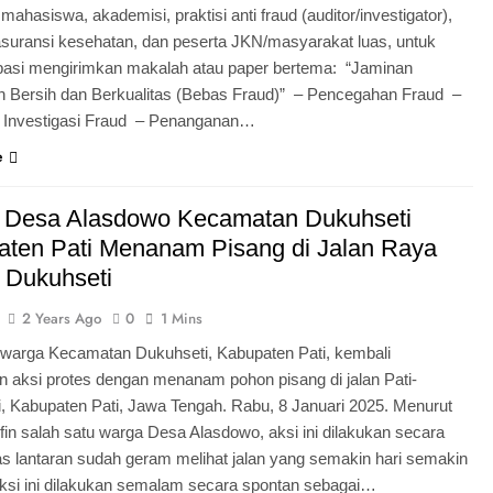
ahasiswa, akademisi, praktisi anti fraud (auditor/investigator),
suransi kesehatan, dan peserta JKN/masyarakat luas, untuk
maco, Daging Ayam Giling Berkualitas untuk Rumah Tangga
ipasi mengirimkan makalah atau paper bertema: “Jaminan
 Bersih dan Berkualitas (Bebas Fraud)” – Pencegahan Fraud –
strap: Membuat Tabel Menggunakan Bootstrap 5
& Investigasi Fraud – Penanganan…
e
 Desa Alasdowo Kecamatan Dukuhseti
ten Pati Menanam Pisang di Jalan Raya
 Dukuhseti
2 Years Ago
0
1 Mins
warga Kecamatan Dukuhseti, Kabupaten Pati, kembali
 aksi protes dengan menanam pohon pisang di jalan Pati-
, Kabupaten Pati, Jawa Tengah. Rabu, 8 Januari 2025. Menurut
ifin salah satu warga Desa Alasdowo, aksi ini dilakukan secara
as lantaran sudah geram melihat jalan yang semakin hari semakin
ksi ini dilakukan semalam secara spontan sebagai…