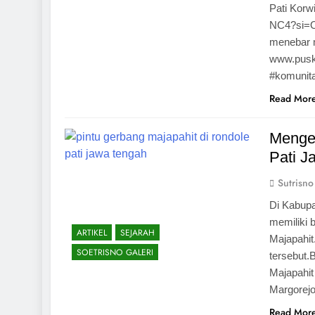
Pati Korw
NC4?si=O
menebar m
www.pusko
#komunita
Read Mor
Mengen
Pati J
Sutrisno
Di Kabupa
memiliki 
ARTIKEL
SEJARAH
Majapahit.
SOETRISNO GALERI
tersebut.
Majapahit
Margorejo
Read Mor