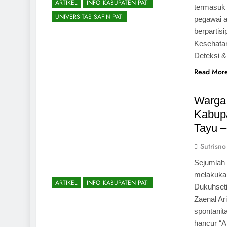
ARTIKEL
INFO KABUPATEN PATI
termasuk m
2 Weeks Ago
UNIVERSITAS SAFIN PATI
pegawai a
MDM Ayam Sa
berpartis
3 Weeks Ago
Kesehatan
Materi Boot
Deteksi 
3 Weeks Ago
Read Mor
Warga
Kabupa
Tayu –
Sutrisno
Sejumlah 
melakukan
ARTIKEL
INFO KABUPATEN PATI
Dukuhseti
Zaenal Ar
spontanit
hancur “A