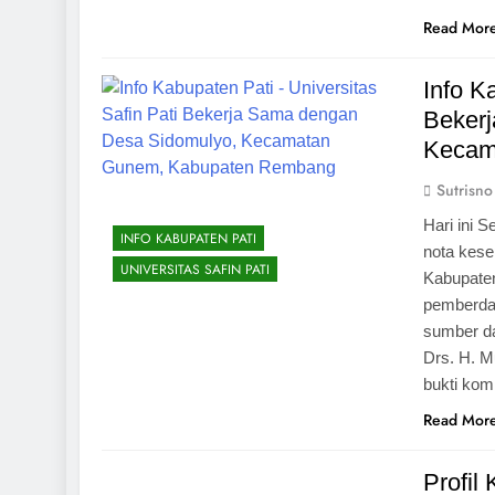
Read Mor
Info K
Beker
Kecam
Sutrisno
Hari ini 
INFO KABUPATEN PATI
nota kes
UNIVERSITAS SAFIN PATI
Kabupate
pemberday
sumber da
Drs. H. M
bukti ko
Read Mor
Profil