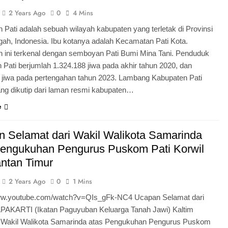
2 Years Ago
0
4 Mins
 Pati adalah sebuah wilayah kabupaten yang terletak di Provinsi
ah, Indonesia. Ibu kotanya adalah Kecamatan Pati Kota.
 ini terkenal dengan semboyan Pati Bumi Mina Tani. Penduduk
 Pati berjumlah 1.324.188 jiwa pada akhir tahun 2020, dan
 jiwa pada pertengahan tahun 2023. Lambang Kabupaten Pati
ang dikutip dari laman resmi kabupaten…
e
 Selamat dari Wakil Walikota Samarinda
Pengukuhan Pengurus Puskom Pati Korwil
ntan Timur
2 Years Ago
0
1 Mins
www.youtube.com/watch?v=QIs_gFk-NC4 Ucapan Selamat dari
APAKARTI (Ikatan Paguyuban Keluarga Tanah Jawi) Kaltim
s Wakil Walikota Samarinda atas Pengukuhan Pengurus Puskom