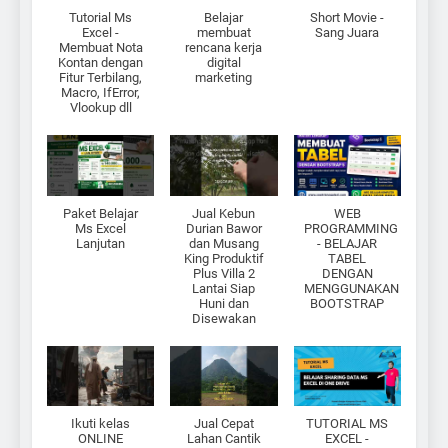
Tutorial Ms
Belajar
Short Movie -
Excel -
membuat
Sang Juara
Membuat Nota
rencana kerja
Kontan dengan
digital
Fitur Terbilang,
marketing
Macro, IfError,
Vlookup dll
Paket Belajar
Jual Kebun
WEB
Ms Excel
Durian Bawor
PROGRAMMING
Lanjutan
dan Musang
- BELAJAR
King Produktif
TABEL
Plus Villa 2
DENGAN
Lantai Siap
MENGGUNAKAN
Huni dan
BOOTSTRAP
Disewakan
Ikuti kelas
Jual Cepat
TUTORIAL MS
ONLINE
Lahan Cantik
EXCEL -