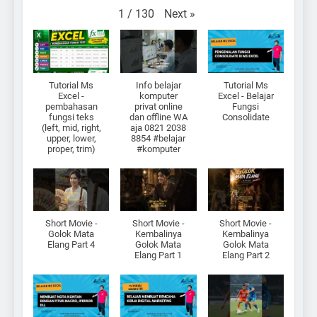
Next
»
1
/
130
Tutorial Ms
Info belajar
Tutorial Ms
Excel -
komputer
Excel - Belajar
pembahasan
privat online
Fungsi
fungsi teks
dan offline WA
Consolidate
(left, mid, right,
aja 0821 2038
upper, lower,
8854 #belajar
proper, trim)
#komputer
Short Movie -
Short Movie -
Short Movie -
Golok Mata
Kembalinya
Kembalinya
Elang Part 4
Golok Mata
Golok Mata
Elang Part 1
Elang Part 2