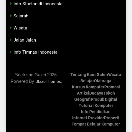
Info Stadion di Indonesia
Sejarah
Wisata
Jalan Jalan
Info Timnas Indonesia
Soetrisno Galeri 2026.
Tentang Kami
Galeri
Wisata
Belajar
Olahraga
Powered By
.
BlazeThemes
Kursus Komputer
Promosi
Artikel
Budaya
Tokoh
Geografi
Produk Digital
Tutorial Komputer
Info Pendidikan
Internet Provider
Properti
Tempat Belajar Komputer