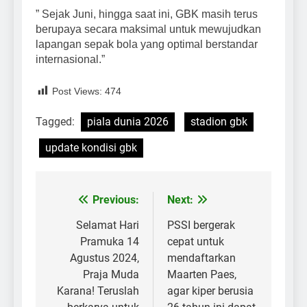
” Sejak Juni, hingga saat ini, GBK masih terus
berupaya secara maksimal untuk mewujudkan
lapangan sepak bola yang optimal berstandar
internasional.”
Post Views:
474
Tagged:
piala dunia 2026
stadion gbk
update kondisi gbk
Previous:
Next:
Post
navigation
Selamat Hari
PSSI bergerak
Pramuka 14
cepat untuk
Agustus 2024,
mendaftarkan
Praja Muda
Maarten Paes,
Karana! Teruslah
agar kiper berusia