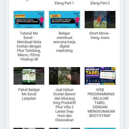
Elang Part 1
Elang Part 2
Tutorial Ms
Belajar
Short Movie -
Excel -
membuat
Sang Juara
Membuat Nota
rencana kerja
Kontan dengan
digital
Fitur Terbilang,
marketing
Macro, IfError,
Vlookup dll
Paket Belajar
Jual Kebun
WEB
Ms Excel
Durian Bawor
PROGRAMMING
Lanjutan
dan Musang
- BELAJAR
King Produktif
TABEL
Plus Villa 2
DENGAN
Lantai Siap
MENGGUNAKAN
Huni dan
BOOTSTRAP
Disewakan