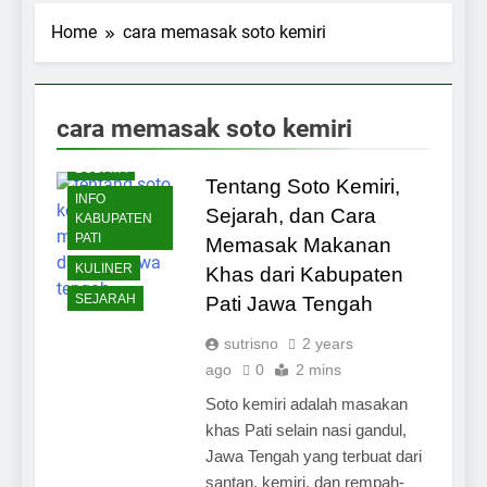
Home
cara memasak soto kemiri
cara memasak soto kemiri
ARTIKEL
BUDAYA
Tentang Soto Kemiri,
INFO
Sejarah, dan Cara
KABUPATEN
PATI
Memasak Makanan
KULINER
Khas dari Kabupaten
SEJARAH
Pati Jawa Tengah
sutrisno
2 years
ago
0
2 mins
Soto kemiri adalah masakan
khas Pati selain nasi gandul,
Jawa Tengah yang terbuat dari
santan, kemiri, dan rempah-